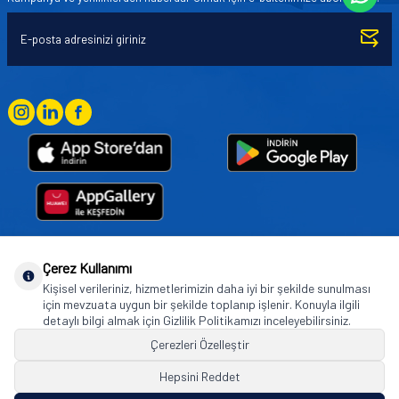
Çerez Kullanımı
Goodyear (and Winged Foot Design) are trademarks of or licensed to The Goodyear
Kişisel verileriniz, hizmetlerimizin daha iyi bir şekilde sunulması
Tire & Rubber Company used under license by Basbug Group Company,
için mevzuata uygun bir şekilde toplanıp işlenir. Konuyla ilgili
Istanbul/Türkiye. © 2026 The Goodyear Tire & Rubber Company.
detaylı bilgi almak için Gizlilik Politikamızı inceleyebilirsiniz.
Çerezleri Özelleştir
Hepsini Reddet
© Tüm hakları saklıdır. https://www.goodyearotoaksesuar.web.tr