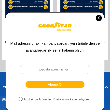
GOODYEAR
GOODYEAR
GOODYEAR CITROEN BERLINGO
GOODYEAR CITROEN BERLINGO
2018-2026 UYUMLU ÖN ARKA 3'LÜ
2019-2026 UYUMLU ÖN ARKA 3'LÜ
MUZ SILECEK SETI (650 MM 400 MM
MUZ SILECEK SETI (700 MM 500 MM
350 MM)
350 MM)
841,00
TL
841,00
TL
421,00
TL
421,00
TL
Toplam
4
ürün bulunmaktadır.
Müşteri Hizmetleri
musteridestek@goodyearotoaksesuar.com.tr