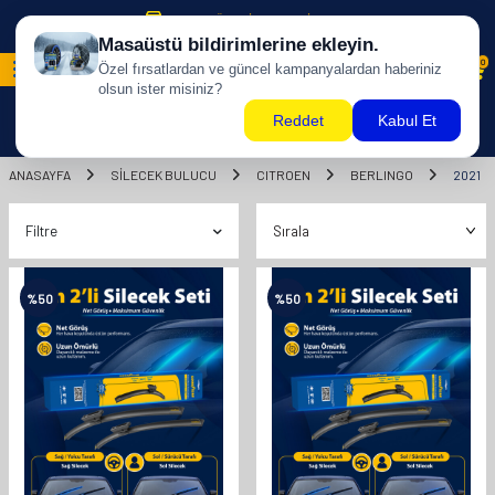
500 TL ÜZERİ KARGO BİZDEN !
0
ANASAYFA
SILECEK BULUCU
CITROEN
BERLINGO
2021
Filtre
%
50
%
50