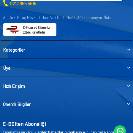
0212 955 5515
Atatürk, Kıraç Mevkii, Orhan Veli Cd. D:No:19, 34522 Esenyurt/İstanbul
E-ticaret Sitemiz
Etbis Kayıtlıdır
Kategoriler
Üye
Hızlı Erişim
Önemli Bilgiler
E-Bülten Aboneliği
Kampanya ve yeniliklerden haberdar olmak için e-bültenimize abone olun!