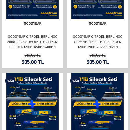
GOODYEAR
GOODYEAR
GOODYEAR CITROEN BERLINGO
GOODYEAR CITROEN BERLINGO
2008-2025 SUPERMUTE 2'LI MUZ
SUPERMUTE 2'LI MUZ SILECEK
SILECEK TAKIMI 650MM 400MM
TAKIMI 2018-2022 MINIVAN
(600MM+450MM)
610,00
TL
610,00
TL
305,00
TL
305,00
TL
%
50
%
50