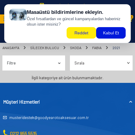
500 TL ÜZERİ KARGO BİZDEN !
0
ANASAYFA
SILECEK BULUCU
SKODA
FABIA
2021
Filtre
İlgili kategoriye ait ürün bulunmamaktadır.
Müşteri Hizmetleri
musteridestek@goodyearotoaksesuar.com.tr
0212 955 5515