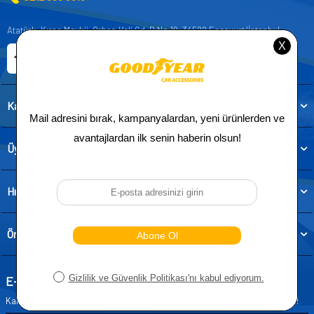
Atatürk, Kıraç Mevkii, Orhan Veli Cd. D:No:19, 34522 Esenyurt/İstanbul
E-ticaret Sitemiz
Etbis Kayıtlıdır
Kategoriler
Üye
Hızlı Erişim
Önemli Bilgiler
E-Bülten Aboneliği
Kampanya ve yeniliklerden haberdar olmak için e-bültenimize abone olun!