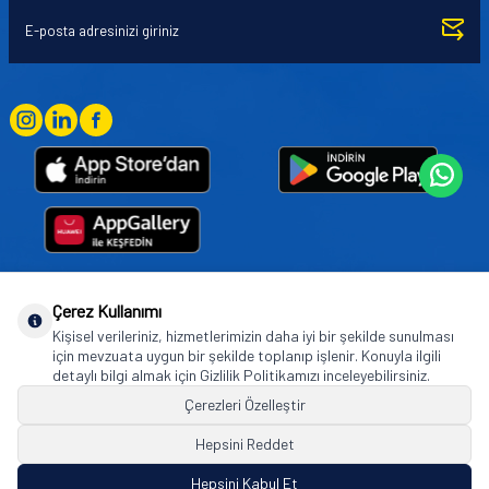
Çerez Kullanımı
Goodyear (and Winged Foot Design) are trademarks of or licensed to The Goodyear
Kişisel verileriniz, hizmetlerimizin daha iyi bir şekilde sunulması
Tire & Rubber Company used under license by Basbug Group Company,
için mevzuata uygun bir şekilde toplanıp işlenir. Konuyla ilgili
Istanbul/Türkiye. © 2026 The Goodyear Tire & Rubber Company.
detaylı bilgi almak için Gizlilik Politikamızı inceleyebilirsiniz.
Çerezleri Özelleştir
Hepsini Reddet
© Tüm hakları saklıdır. https://www.goodyearotoaksesuar.web.tr
Hepsini Kabul Et