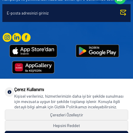
Çerez Kullanımı
Goodyear (and Winged Foot Design) are trademarks of or licensed to The Goodyear
Kişisel verileriniz, hizmetlerimizin daha iyi bir şekilde sunulması
Tire & Rubber Company used under license by Basbug Group Company,
için mevzuata uygun bir şekilde toplanıp işlenir. Konuyla ilgili
Istanbul/Türkiye. © 2026 The Goodyear Tire & Rubber Company.
detaylı bilgi almak için Gizlilik Politikamızı inceleyebilirsiniz.
Çerezleri Özelleştir
Hepsini Reddet
© Tüm hakları saklıdır. https://www.goodyearotoaksesuar.web.tr