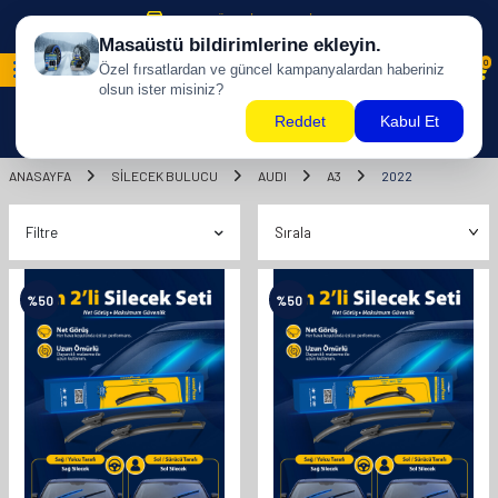
500 TL ÜZERİ KARGO BİZDEN !
0
ANASAYFA
SILECEK BULUCU
AUDI
A3
2022
Filtre
%
50
%
50