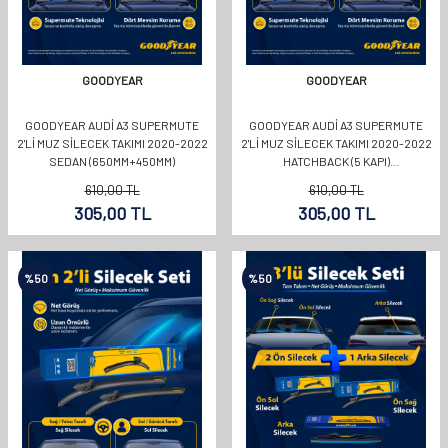
GOODYEAR
GOODYEAR
GOODYEAR AUDI A3 SUPERMUTE
GOODYEAR AUDI A3 SUPERMUTE
2'LI MUZ SILECEK TAKIMI 2020-2022
2'LI MUZ SILECEK TAKIMI 2020-2022
SEDAN (650MM+450MM)
HATCHBACK (5 KAPI)
(650MM+450MM)
610,00
TL
610,00
TL
305,00
TL
305,00
TL
%
50
%
50