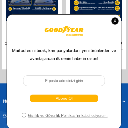
GOODYEAR
GOODYEAR
GOODYEAR AUDI A3 SUPERMUTE
GOODYEAR AUDI A3 SPORTBACK
2'LI MUZ SILECEK TAKIMI 2020-2022
2020-2026 UYUMLU ÖN ARKA 3'LÜ
HATCHBACK (3 KAPI)
MUZ SILECEK SETI (650 MM 450 MM
(650MM+450MM)
350 MM)
610,00
TL
841,00
TL
305,00
TL
421,00
TL
Toplam
4
ürün bulunmaktadır.
Müşteri Hizmetleri
musteridestek@goodyearotoaksesuar.com.tr