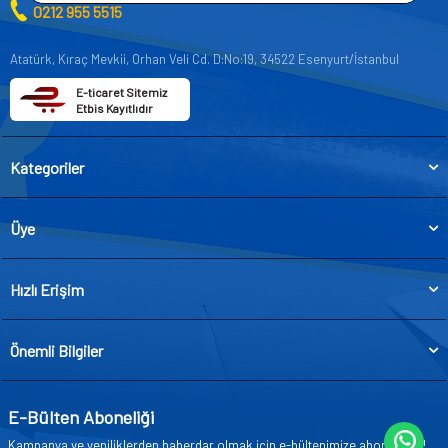
0212 955 5515
Atatürk, Kıraç Mevkii, Orhan Veli Cd. D:No:19, 34522 Esenyurt/İstanbul
E-ticaret Sitemiz
Etbis Kayıtlıdır
Kategoriler
Üye
Hızlı Erişim
Önemli Bilgiler
E-Bülten Aboneliği
Kampanya ve yeniliklerden haberdar olmak için e-bültenimize abone olun!