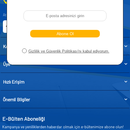
0212 955 5515
Atatürk, Kıraç Mevkii, Orhan Veli Cd. D:No:19, 34522 Esenyurt/İstanbul
E-ticaret Sitemiz
Etbis Kayıtlıdır
Kategoriler
Üye
Hızlı Erişim
Önemli Bilgiler
E-Bülten Aboneliği
Kampanya ve yeniliklerden haberdar olmak için e-bültenimize abone olun!