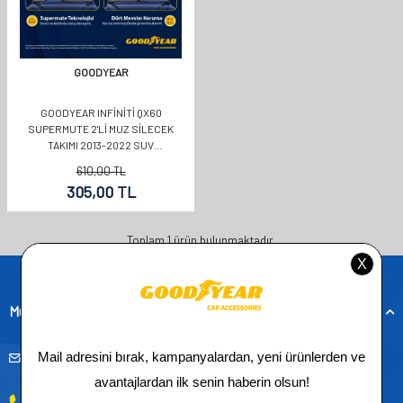
GOODYEAR
GOODYEAR INFINITI QX60
SUPERMUTE 2'LI MUZ SILECEK
TAKIMI 2013-2022 SUV
(650MM+400MM)
610,00
TL
305,00
TL
Toplam
1
ürün bulunmaktadır.
Müşteri Hizmetleri
musteridestek@goodyearotoaksesuar.com.tr