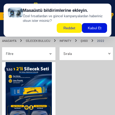
500 TL ÜZERİ KARGO BİZDEN !
0
ANASAYFA
SILECEK BULUCU
INFINITY
QX60
2022
Filtre
%
50