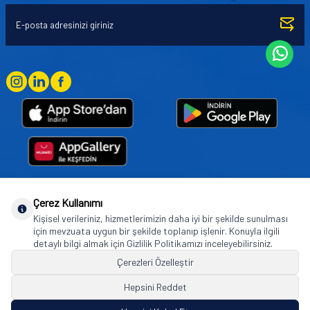
Çerez Kullanımı
Goodyear (and Winged Foot Design) are trademarks of or licensed to The Goodyear
Kişisel verileriniz, hizmetlerimizin daha iyi bir şekilde sunulması
Tire & Rubber Company used under license by Basbug Group Company,
için mevzuata uygun bir şekilde toplanıp işlenir. Konuyla ilgili
Istanbul/Türkiye. © 2026 The Goodyear Tire & Rubber Company.
detaylı bilgi almak için Gizlilik Politikamızı inceleyebilirsiniz.
Çerezleri Özelleştir
Hepsini Reddet
© Tüm hakları saklıdır. https://www.goodyearotoaksesuar.web.tr