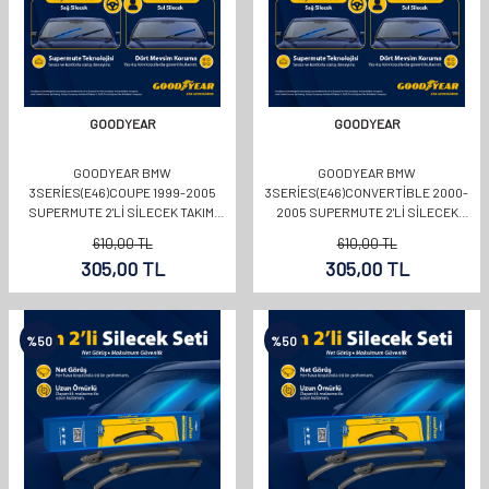
GOODYEAR
GOODYEAR
GOODYEAR BMW
GOODYEAR BMW
3SERIES(E46)COUPE 1999-2005
3SERIES(E46)CONVERTIBLE 2000-
SUPERMUTE 2'LI SILECEK TAKIMI
2005 SUPERMUTE 2'LI SILECEK
550MM 500MM
TAKIMI 580MM 500MM
610,00
TL
610,00
TL
305,00
TL
305,00
TL
%
50
%
50