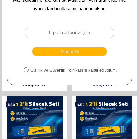
GOODYEAR
GOODYEAR
GOODYEAR BMW 3 SERISI
GOODYEAR BMW 3 SERISI
SUPERMUTE 2'LI MUZ SILECEK
SUPERMUTE 2'LI MUZ SILECEK
TAKIMI 1999-2005 SW
TAKIMI 2009-2013 SEDAN
(580MM+500MM)
(600MM+480MM)
610,00
TL
610,00
TL
305,00
TL
305,00
TL
%
50
%
50