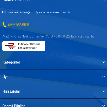
musteridestek@goodyearotoaksesuar.com.tr
0212 955 5515
Atatürk, Kıraç Mevkii, Orhan Veli Cd. D:No:19, 34522 Esenyurt/İstanbul
E-ticaret Sitemiz
Etbis Kayıtlıdır
Kategoriler
Üye
Hızlı Erişim
Önemli Bilgiler