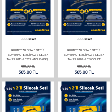
GOODYEAR
GOODYEAR
GOODYEAR BMW 3 SERISI
GOODYEAR BMW 3 SERISI
SUPERMUTE 2'LI MUZ SILECEK
SUPERMUTE 2'LI MUZ SILECEK
TAKIMI 2013-2022 HATCHBACK (5
TAKIMI 2009-2013 COUPE
KAPI) (600MM+480MM)
(600MM+400MM)
610,00
TL
610,00
TL
305,00
TL
305,00
TL
%
50
%
50