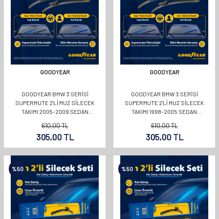
GOODYEAR
GOODYEAR
GOODYEAR BMW 3 SERISI
GOODYEAR BMW 3 SERISI
SUPERMUTE 2'LI MUZ SILECEK
SUPERMUTE 2'LI MUZ SILECEK
TAKIMI 2005-2009 SEDAN
TAKIMI 1998-2005 SEDAN
(600MM+480MM)
(600MM+480MM)
610,00
TL
610,00
TL
305,00
TL
305,00
TL
%
50
%
50