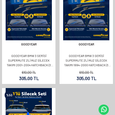
GOODYEAR
GOODYEAR
GOODYEAR BMW 3 SERISI
GOODYEAR BMW 3 SERISI
SUPERMUTE 2'LI MUZ SILECEK
SUPERMUTE 2'LI MUZ SILECEK
TAKIMI 2001-2004 HATCHBACK (3
TAKIMI 1994-2000 HATCHBACK (3
KAPI) (600MM+480MM)
KAPI) (500MM+500MM)
610,00
TL
610,00
TL
305,00
TL
305,00
TL
%
50