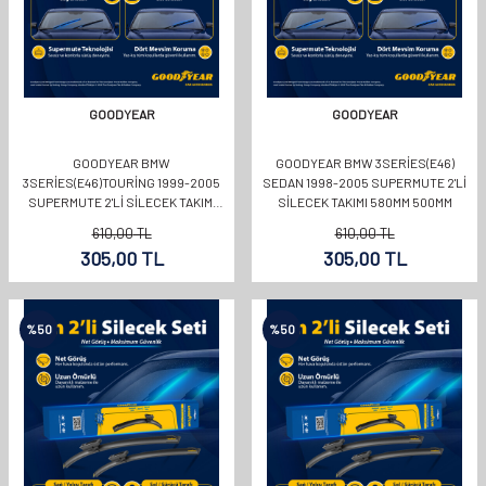
GOODYEAR
GOODYEAR
GOODYEAR BMW
GOODYEAR BMW 3SERIES(E46)
3SERIES(E46)TOURING 1999-2005
SEDAN 1998-2005 SUPERMUTE 2'LI
SUPERMUTE 2'LI SILECEK TAKIMI
SILECEK TAKIMI 580MM 500MM
580MM 500MM
610,00
TL
610,00
TL
305,00
TL
305,00
TL
%
50
%
50