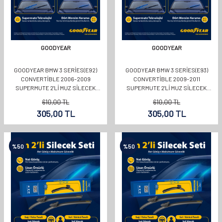
GOODYEAR
GOODYEAR
GOODYEAR BMW 3 SERIES(E92)
GOODYEAR BMW 3 SERIES(E93)
CONVERTIBLE 2006-2009
CONVERTIBLE 2009-2011
SUPERMUTE 2'LI MUZ SILECEK
SUPERMUTE 2'LI MUZ SILECEK
TAKIMI 600MM 450MM
TAKIMI 600MM 400MM
610,00
TL
610,00
TL
305,00
TL
305,00
TL
%
50
%
50