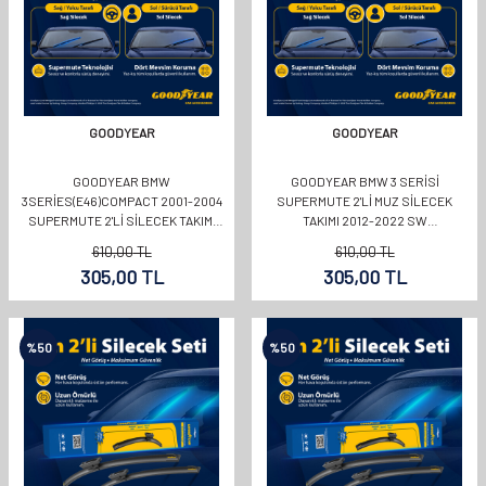
GOODYEAR
GOODYEAR
GOODYEAR BMW
GOODYEAR BMW 3 SERISI
3SERIES(E46)COMPACT 2001-2004
SUPERMUTE 2'LI MUZ SILECEK
SUPERMUTE 2'LI SILECEK TAKIMI
TAKIMI 2012-2022 SW
580MM 500MM
(600MM+480MM)
610,00
TL
610,00
TL
305,00
TL
305,00
TL
%
50
%
50