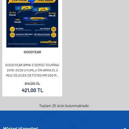
GOODYEAR
GOODYEAR BMW 3 SERISI TOURING
2019-2026 UYUMLU ÖN ARKA 3'LÜ
MUZ SILECEK SETI (700 MM 500 MM
350 MM)
841,00
TL
421,00
TL
Toplam
25
ürün bulunmaktadır.
Müşteri Hizmetleri