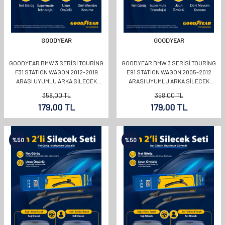
GOODYEAR
GOODYEAR
GOODYEAR BMW 3 SERISI TOURING
GOODYEAR BMW 3 SERISI TOURING
F31 STATION WAGON 2012-2019
E91 STATION WAGON 2005-2012
ARASI UYUMLU ARKA SILECEK
ARASI UYUMLU ARKA SILECEK
(330MM)
(330MM)
358,00
TL
358,00
TL
179,00
TL
179,00
TL
%
50
%
50