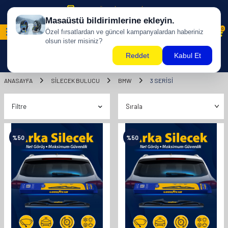
500 TL ÜZERİ KARGO BİZDEN !
0
ANASAYFA
SILECEK BULUCU
BMW
3 SERİSİ
Filtre
%
50
%
50