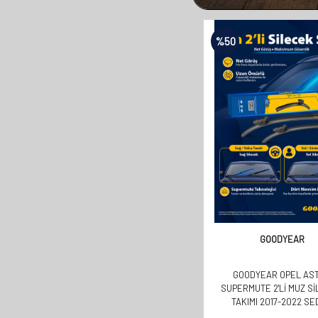
%
50
GOODYEAR
GOODYEAR OPEL AS
SUPERMUTE 2'LI MUZ S
TAKIMI 2017-2022 S
(700MM+600MM)