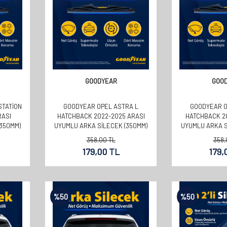
GOODYEAR
GOO
STATION
GOODYEAR OPEL ASTRA L
GOODYEAR O
RASI
HATCHBACK 2022-2025 ARASI
HATCHBACK 20
(350MM)
UYUMLU ARKA SILECEK (350MM)
UYUMLU ARKA S
358,00
TL
358,
179,00
TL
179,
%
50
%
50