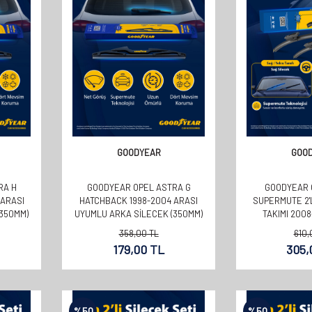
GOODYEAR
GOO
RA H
GOODYEAR OPEL ASTRA G
GOODYEAR 
 ARASI
HATCHBACK 1998-2004 ARASI
SUPERMUTE 2'
(350MM)
UYUMLU ARKA SILECEK (350MM)
TAKIMI 200
(550MM
358,00
TL
610,
179,00
TL
305,
%
50
%
50