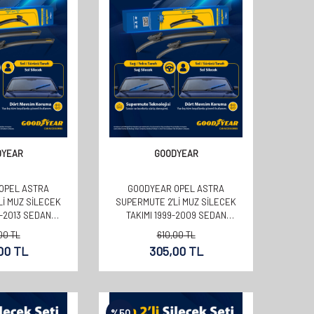
DYEAR
GOODYEAR
OPEL ASTRA
GOODYEAR OPEL ASTRA
LI MUZ SILECEK
SUPERMUTE 2'LI MUZ SILECEK
8-2013 SEDAN
TAKIMI 1999-2009 SEDAN
+450MM)
(500MM+480MM)
00
TL
610,00
TL
00
TL
305,00
TL
%
50