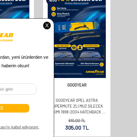
DYEAR
GOODYEAR
OPEL ASTRA
GOODYEAR OPEL ASTRA
LI MUZ SILECEK
SUPERMUTE 2'LI MUZ SILECEK
09 HATCHBACK (5
TAKIMI 1998-2004 HATCHBACK (5
0MM+450MM)
KAPI) (500MM+480MM)
00
TL
610,00
TL
00
TL
305,00
TL