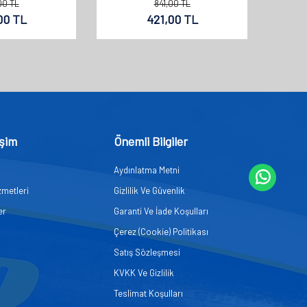
00
TL
841,00
TL
00
TL
421,00
TL
işim
Önemli Bilgiler
Aydınlatma Metni
zmetleri
Gizlilik Ve Güvenlik
er
Garanti Ve İade Koşulları
Çerez (Cookie) Politikası
Satış Sözleşmesi
KVKK Ve Gizlilik
Teslimat Koşulları