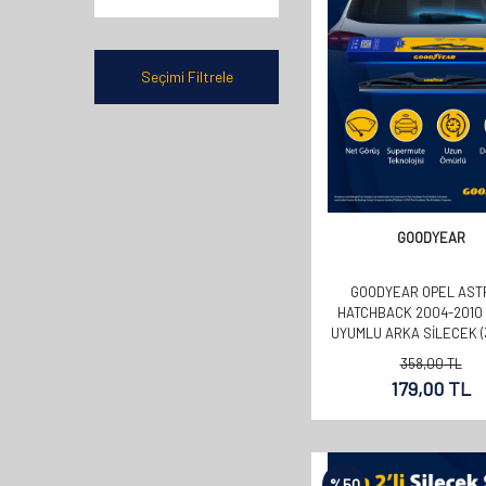
2019
2020
2021
Seçimi Filtrele
2022
1998
2022
2023
2024
GOODYEAR
2025
GOODYEAR OPEL AST
HATCHBACK 2004-2010
UYUMLU ARKA SILECEK 
358,00
TL
179,00
TL
%
50