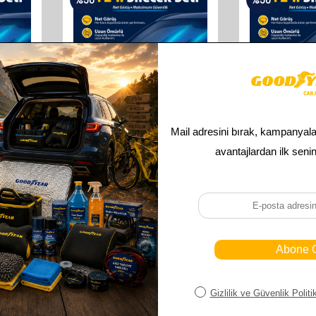
GOODYEAR
GOO
TRA
GOODYEAR OPEL ASTRA
GOODYEAR 
ILECEK
SUPERMUTE 2'LI MUZ SILECEK
SUPERMUTE 2'
BACK (5
TAKIMI 2010-2015 HATCHBACK (5
TAKIMI 2005-20
M)
KAPI) (700MM+600MM)
KAPI) (55
610,00
TL
610,
305,00
TL
305,