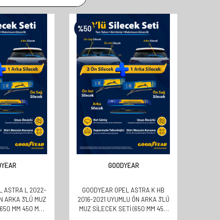
%
50
DYEAR
GOODYEAR
 ASTRA L 2022-
GOODYEAR OPEL ASTRA K HB
N ARKA 3'LÜ MUZ
2016-2021 UYUMLU ÖN ARKA 3'LÜ
(650 MM 450 MM
MUZ SILECEK SETI (650 MM 450
 MM)
MM 350 MM)