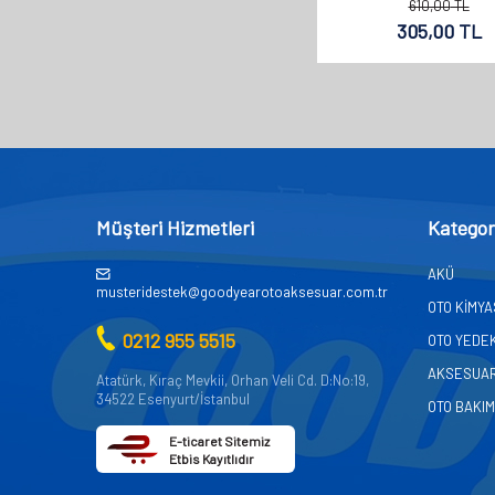
610,00
TL
305,00
TL
Müşteri Hizmetleri
Kategor
AKÜ
musteridestek@goodyearotoaksesuar.com.tr
OTO KİMY
0212 955 5515
OTO YEDE
AKSESUA
Atatürk, Kıraç Mevkii, Orhan Veli Cd. D:No:19,
34522 Esenyurt/İstanbul
OTO BAKIM
E-ticaret Sitemiz
Etbis Kayıtlıdır