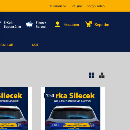
Hakkımızda
İletişim
Kargo Takip
E-Koli
Silecek
0
Hesabım
Sepetim
Toptan Alım
Bulucu
ASALLARI
AKÜ
%
50