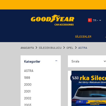
TR −
SİLECEKLER
ANASAYFA
SILECEK BULUCU
OPEL
ASTRA
Kategoriler
ASTRA
1999
%
50
2000
2001
2002
2003