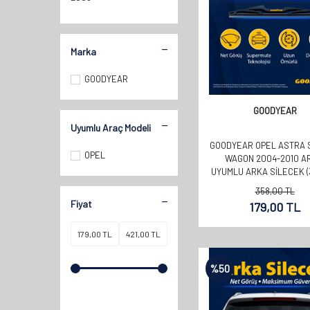
2004
2005
Marka
2006
2007
GOODYEAR
2008
GOODYEAR
2009
Uyumlu Araç Modeli
2010
GOODYEAR OPEL ASTRA 
OPEL
2011
WAGON 2004-2010 A
UYUMLU ARKA SILECEK 
2012
358,00
TL
2013
Fiyat
179,00
TL
2014
2015
2016
%
50
2017
2018