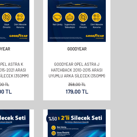
DYEAR
GOODYEAR
PEL ASTRA K
GOODYEAR OPEL ASTRA J
15-2021 ARASI
HATCHBACK 2010-2015 ARASI
ILECEK (350MM)
UYUMLU ARKA SILECEK (350MM)
00
TL
358,00
TL
00
TL
179,00
TL
%
50