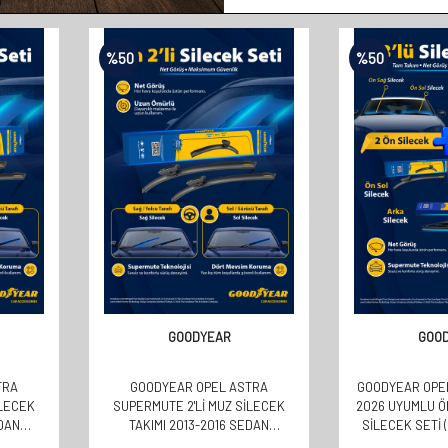
%
50
%
50
GOODYEAR
GOO
TRA
GOODYEAR OPEL ASTRA
GOODYEAR OPEL
ILECEK
SUPERMUTE 2'LI MUZ SILECEK
2026 UYUMLU Ö
EDAN
TAKIMI 2013-2016 SEDAN
SILECEK SETI 
(700MM+600MM)
350