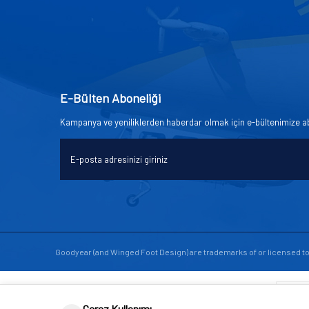
E-Bülten Aboneliği
Kampanya ve yeniliklerden haberdar olmak için e-bültenimize a
Goodyear (and Winged Foot Design) are trademarks of or licensed 
Çerez Kullanımı