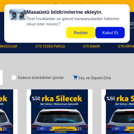
500 TL ÜZERİ KARGO BİZDEN !
AKSESUAR
OTO YEDEK PARÇA
OTO BAKIM
OTO KİMY
Sadece stokdakileri göster
Seç ve Sepete Ekle
%
50
%
50