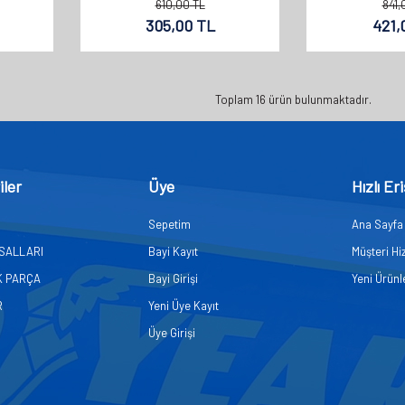
610,00
TL
841,
305,00
TL
421,
Toplam
16
ürün bulunmaktadır.
iler
Üye
Hızlı Er
Sepetim
Ana Sayfa
ASALLARI
Bayi Kayıt
Müşteri Hi
K PARÇA
Bayi Girişi
Yeni Ürünl
R
Yeni Üye Kayıt
Üye Girişi