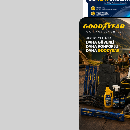
GOODYEAR
GOODYEAR OPEL AS
SUPERMUTE 2'LI MUZ S
TAKIMI 2015-2022 HATCH
KAPI) (700MM+650M
610,00
TL
305,00
TL