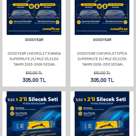
GOODYEAR
GOODYEAR
GOODYEAR CHEVROLET EVANDA
GOODYEAR CHEVROLET EPICA
SUPERMUTE 2'LI MUZ SILECEK
SUPERMUTE 2'LI MUZ SILECEK
TAKIMI 2003-2006 SEDAN
TAKIMI 2006-2013 SEDAN
(550MM+500MM)
(550MM+400MM)
610,00
TL
610,00
TL
305,00
TL
305,00
TL
%
50
%
50