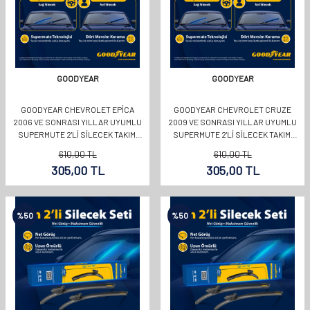
GOODYEAR
GOODYEAR
GOODYEAR CHEVROLET EPICA
GOODYEAR CHEVROLET CRUZE
2006 VE SONRASI YILLAR UYUMLU
2009 VE SONRASI YILLAR UYUMLU
SUPERMUTE 2'LI SILECEK TAKIMI
SUPERMUTE 2'LI SILECEK TAKIMI
550MM 550MM
600MM 450MM
610,00
TL
610,00
TL
305,00
TL
305,00
TL
%
50
%
50