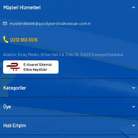
Müşteri Hizmetleri
musteridestek@goodyearotoaksesuar.com.tr
0212 955 5515
Atatürk, Kıraç Mevkii, Orhan Veli Cd. D:No:19, 34522 Esenyurt/İstanbul
E-ticaret Sitemiz
Etbis Kayıtlıdır
Kategoriler
Üye
Hızlı Erişim