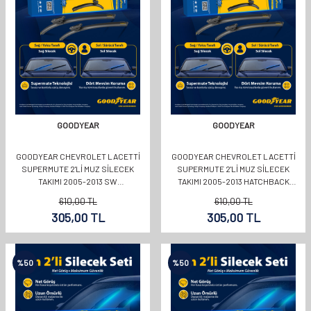
GOODYEAR
GOODYEAR
GOODYEAR CHEVROLET LACETTI
GOODYEAR CHEVROLET LACETTI
SUPERMUTE 2'LI MUZ SILECEK
SUPERMUTE 2'LI MUZ SILECEK
TAKIMI 2005-2013 SW
TAKIMI 2005-2013 HATCHBACK
(550MM+480MM)
(550MM+480MM)
610,00
TL
610,00
TL
305,00
TL
305,00
TL
%
50
%
50