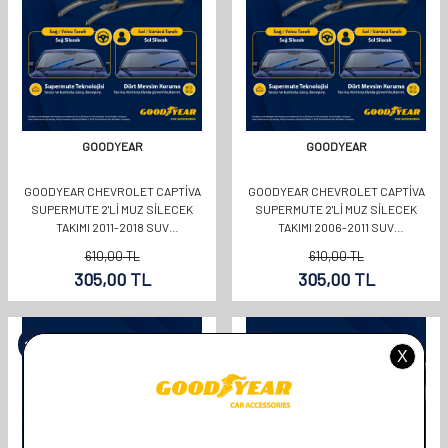
GOODYEAR
GOODYEAR
GOODYEAR CHEVROLET CAPTIVA
GOODYEAR CHEVROLET CAPTIVA
SUPERMUTE 2'LI MUZ SILECEK
SUPERMUTE 2'LI MUZ SILECEK
TAKIMI 2011-2018 SUV
TAKIMI 2006-2011 SUV
(600MM+400MM)
(600MM+400MM)
610,00
TL
610,00
TL
305,00
TL
305,00
TL
%
50
%
50