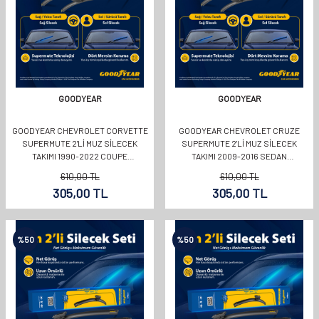
GOODYEAR
GOODYEAR
GOODYEAR CHEVROLET CORVETTE
GOODYEAR CHEVROLET CRUZE
SUPERMUTE 2'LI MUZ SILECEK
SUPERMUTE 2'LI MUZ SILECEK
TAKIMI 1990-2022 COUPE
TAKIMI 2009-2016 SEDAN
(550MM+550MM)
(600MM+450MM)
610,00
TL
610,00
TL
305,00
TL
305,00
TL
%
50
%
50