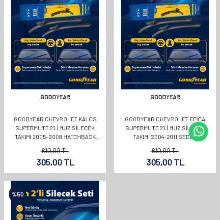
GOODYEAR
GOODYEAR
GOODYEAR CHEVROLET KALOS
GOODYEAR CHEVROLET EPICA
SUPERMUTE 2'LI MUZ SILECEK
SUPERMUTE 2'LI MUZ SILECEK
TAKIMI 2005-2008 HATCHBACK
TAKIMI 2004-2011 SEDAN
(550MM+400MM)
(550MM+550MM)
610,00
TL
610,00
TL
305,00
TL
305,00
TL
%
50