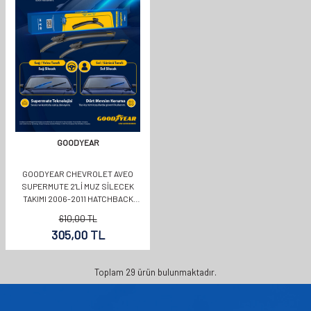
GOODYEAR
GOODYEAR CHEVROLET AVEO
SUPERMUTE 2'LI MUZ SILECEK
TAKIMI 2006-2011 HATCHBACK
(550MM+400MM)
610,00
TL
305,00
TL
Toplam
29
ürün bulunmaktadır.