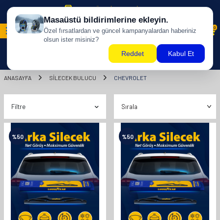
500 TL ÜZERİ KARGO BİZDEN !
0
ANASAYFA
SILECEK BULUCU
CHEVROLET
Filtre
%
50
%
50