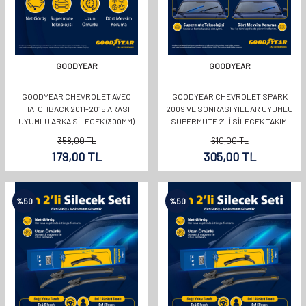
GOODYEAR
GOODYEAR
GOODYEAR CHEVROLET AVEO
GOODYEAR CHEVROLET SPARK
HATCHBACK 2011-2015 ARASI
2009 VE SONRASI YILLAR UYUMLU
UYUMLU ARKA SILECEK (300MM)
SUPERMUTE 2'LI SILECEK TAKIMI
550MM 380MM
358,00
TL
610,00
TL
179,00
TL
305,00
TL
%
50
%
50