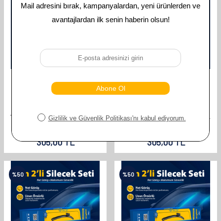
GOODYEAR
GOODYEAR
GOODYEAR CHEVROLET CAMARO
GOODYEAR CHEVROLET CAMARO
SUPERMUTE 2'LI MUZ SILECEK
SUPERMUTE 2'LI MUZ SILECEK
TAKIMI 2015-2022 COUPE / CABRIO
TAKIMI 2011-2015 COUPE / CABRIO
(550MM+500MM)
(600MM+530MM)
610,00
TL
610,00
TL
305,00
TL
305,00
TL
%
50
%
50