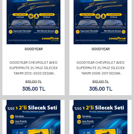
GOODYEAR
GOODYEAR
GOODYEAR CHEVROLET AVEO
GOODYEAR CHEVROLET AVEO
SUPERMUTE 2'LI MUZ SILECEK
SUPERMUTE 2'LI MUZ SILECEK
TAKIMI 2012-2020 SEDAN
TAKIMI 2006-2011 SEDAN
(650MM+380MM)
(550MM+400MM)
610,00
TL
610,00
TL
305,00
TL
305,00
TL
%
50
%
50