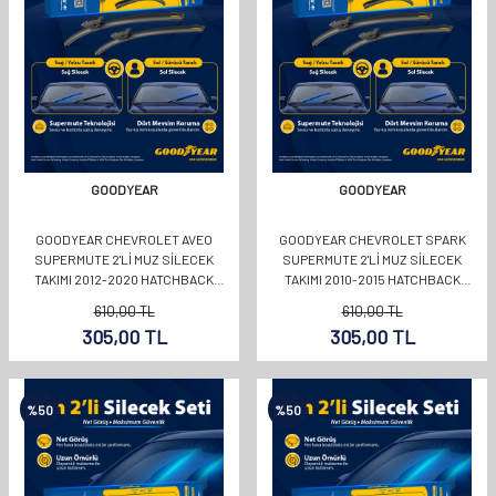
GOODYEAR
GOODYEAR
GOODYEAR CHEVROLET AVEO
GOODYEAR CHEVROLET SPARK
SUPERMUTE 2'LI MUZ SILECEK
SUPERMUTE 2'LI MUZ SILECEK
TAKIMI 2012-2020 HATCHBACK
TAKIMI 2010-2015 HATCHBACK
(650MM+380MM)
(550MM+380MM)
610,00
TL
610,00
TL
305,00
TL
305,00
TL
%
50
%
50