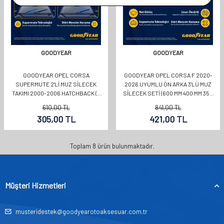
GOODYEAR
GOODYEAR
GOODYEAR OPEL CORSA
GOODYEAR OPEL CORSA F 2020-
SUPERMUTE 2'LI MUZ SILECEK
2026 UYUMLU ÖN ARKA 3'LÜ MUZ
TAKIMI 2000-2006 HATCHBACK (5
SILECEK SETI (600 MM 400 MM 350
KAPI) (500MM+450MM)
MM)
610,00
TL
841,00
TL
305,00
TL
421,00
TL
Toplam
8
ürün bulunmaktadır.
Müşteri Hizmetleri
musteridestek@goodyearotoaksesuar.com.tr