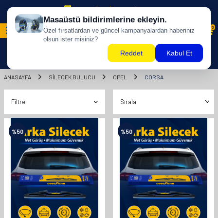
500 TL ÜZERİ KARGO BİZDEN !
0
ANASAYFA
SILECEK BULUCU
OPEL
CORSA
Filtre
%
50
%
50