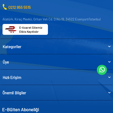
0212 955 5515
Atatürk, Kıraç Mevkii, Orhan Veli Cd. D:No:19, 34522 Esenyurt/İstanbul
E-ticaret Sitemiz
Etbis Kayıtlıdır
Kategoriler
Üye
Hızlı Erişim
Önemli Bilgiler
E-Bülten Aboneliği