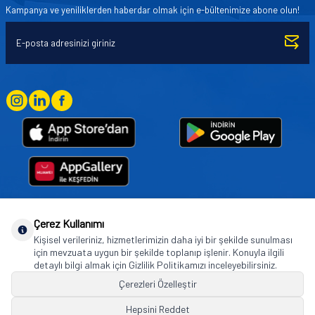
Kampanya ve yeniliklerden haberdar olmak için e-bültenimize abone olun!
Çerez Kullanımı
Goodyear (and Winged Foot Design) are trademarks of or licensed to The Goodyear
Kişisel verileriniz, hizmetlerimizin daha iyi bir şekilde sunulması
Tire & Rubber Company used under license by Basbug Group Company,
için mevzuata uygun bir şekilde toplanıp işlenir. Konuyla ilgili
Istanbul/Türkiye. © 2026 The Goodyear Tire & Rubber Company.
detaylı bilgi almak için Gizlilik Politikamızı inceleyebilirsiniz.
Çerezleri Özelleştir
Hepsini Reddet