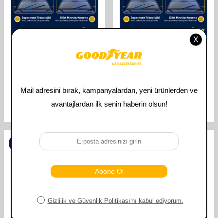
GOODYEAR
GOODYEAR
GOODYEAR OPEL CORSA
GOODYEAR OPEL CORSA
SUPERMUTE 2'LI MUZ SILECEK
SUPERMUTE 2'LI MUZ SILECEK
TAKIMI 2015-2022 HATCHBACK (5
TAKIMI 2006-2014 HATCHBACK (5
KAPI) (650MM+400MM)
KAPI) (650MM+400MM)
610,00
TL
610,00
TL
305,00
TL
305,00
TL
%
50
%
50