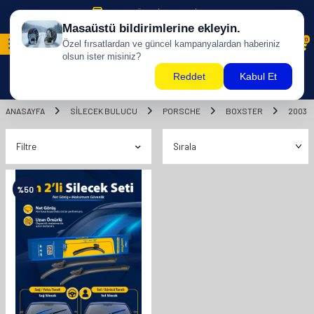
500 TL ÜZERİ KARGO BİZDEN !
0
ANASAYFA
SILECEK BULUCU
PORSCHE
BOXSTER
2003
Filtre
%
50