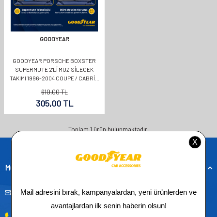
GOODYEAR
GOODYEAR PORSCHE BOXSTER
SUPERMUTE 2'LI MUZ SILECEK
TAKIMI 1996-2004 COUPE / CABRIO
(550MM+530MM)
610,00
TL
305,00
TL
Toplam
1
ürün bulunmaktadır.
Müşteri Hizmetleri
musteridestek@goodyearotoaksesuar.com.tr