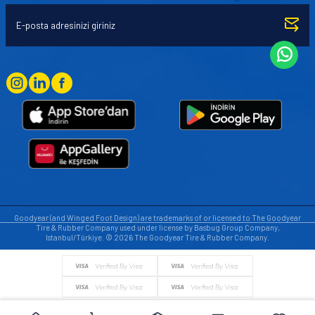
Goodyear (and Winged Foot Design) are trademarks of or licensed to The Goodyear
Tire & Rubber Company used under license by Basbug Group Company,
Istanbul/Türkiye. © 2026 The Goodyear Tire & Rubber Company.
© Tüm hakları saklıdır. https://www.goodyearotoaksesuar.web.tr