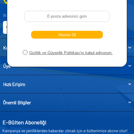
0212 955 5515
Atatürk, Kıraç Mevkii, Orhan Veli Cd. D:No:19, 34522 Esenyurt/İstanbul
E-ticaret Sitemiz
Etbis Kayıtlıdır
Kategoriler
Üye
Hızlı Erişim
Önemli Bilgiler
E-Bülten Aboneliği
Kampanya ve yeniliklerden haberdar olmak için e-bültenimize abone olun!