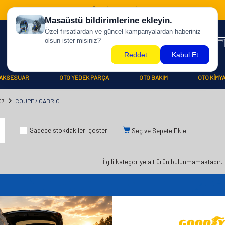
500 TL ÜZERİ KARGO BİZDEN !
AKSESUAR
OTO YEDEK PARÇA
OTO BAKIM
OTO KİMY
07
COUPE / CABRIO
Sadece stokdakileri göster
Seç ve Sepete Ekle
İlgili kategoriye ait ürün bulunmamaktadır.
iler
Üye
Hızlı Er