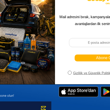
Sepetim
Ana Sayfa
ASALLARI
Bayi Kayıt
Müşteri Hi
K PARÇA
Bayi Girişi
Yeni Ürünl
R
Yeni Üye Kayıt
Üye Girişi
bone olun!