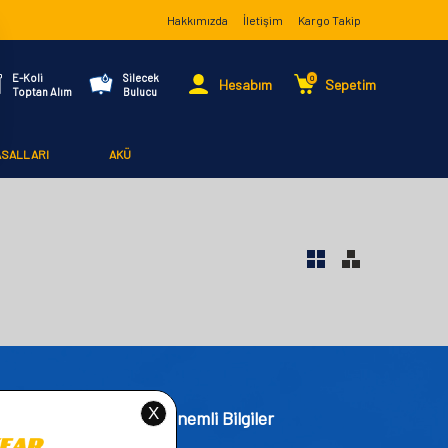
Hakkımızda
İletişim
Kargo Takip
E-Koli
Silecek
0
Hesabım
Sepetim
Toptan Alım
Bulucu
ASALLARI
AKÜ
işim
Önemli Bilgiler