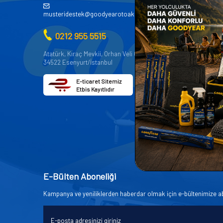
AKÜ
musteridestek@goodyearotoaksesuar.com.tr
OTO KİMY
0212 955 5515
OTO YEDE
AKSESUA
Atatürk, Kıraç Mevkii, Orhan Veli Cd. D:No:19,
34522 Esenyurt/İstanbul
OTO BAKIM
E-ticaret Sitemiz
Etbis Kayıtlıdır
E-Bülten Aboneliği
Kampanya ve yeniliklerden haberdar olmak için e-bültenimize a