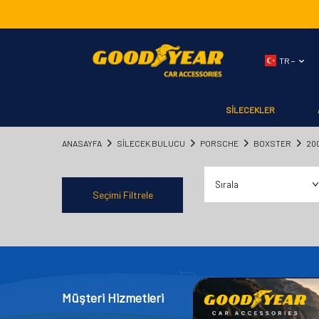
TR −
SİLECEKLER
ANASAYFA
SILECEK BULUCU
PORSCHE
BOXSTER
20
Seçimi Filtrele
Müşteri Hizmetleri
Kategor