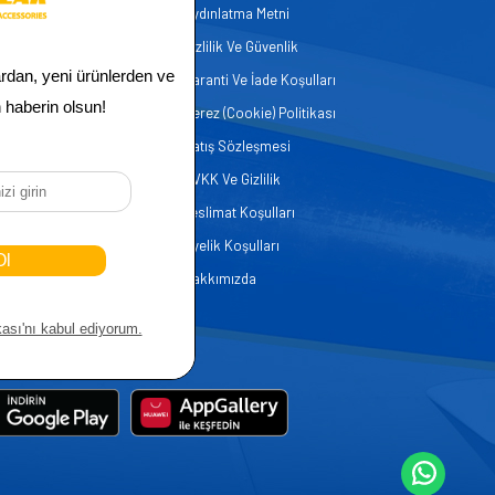
Aydınlatma Metni
zmetleri
Gizlilik Ve Güvenlik
er
Garanti Ve İade Koşulları
Çerez (Cookie) Politikası
Satış Sözleşmesi
KVKK Ve Gizlilik
Teslimat Koşulları
Üyelik Koşulları
Hakkımızda