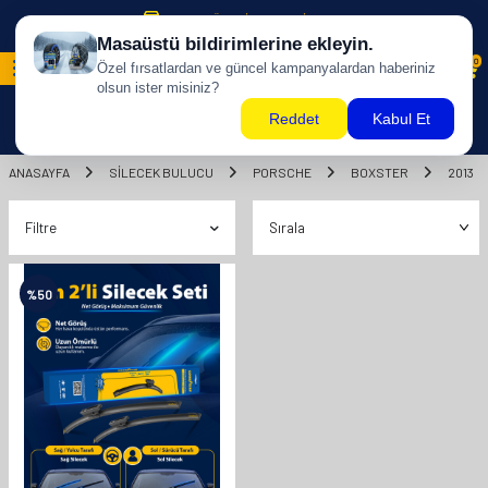
500 TL ÜZERİ KARGO BİZDEN !
0
ANASAYFA
SILECEK BULUCU
PORSCHE
BOXSTER
2013
Filtre
%
50