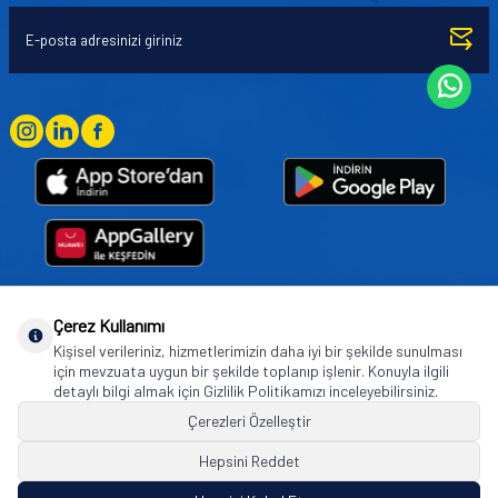
Çerez Kullanımı
Goodyear (and Winged Foot Design) are trademarks of or licensed to The Goodyear
Kişisel verileriniz, hizmetlerimizin daha iyi bir şekilde sunulması
Tire & Rubber Company used under license by Basbug Group Company,
için mevzuata uygun bir şekilde toplanıp işlenir. Konuyla ilgili
Istanbul/Türkiye. © 2026 The Goodyear Tire & Rubber Company.
detaylı bilgi almak için Gizlilik Politikamızı inceleyebilirsiniz.
Çerezleri Özelleştir
Hepsini Reddet
© Tüm hakları saklıdır. https://www.goodyearotoaksesuar.web.tr