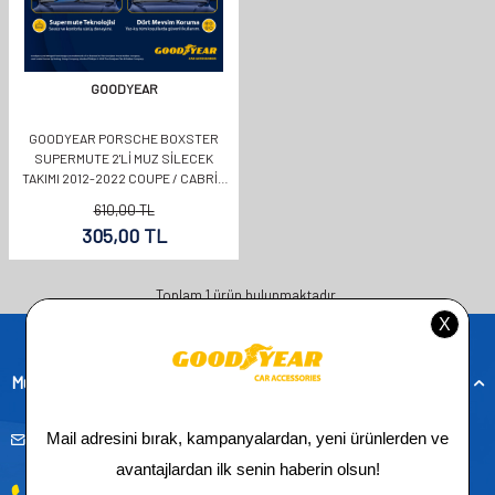
GOODYEAR
GOODYEAR PORSCHE BOXSTER
SUPERMUTE 2'LI MUZ SILECEK
TAKIMI 2012-2022 COUPE / CABRIO
(530MM+580MM)
610,00
TL
305,00
TL
Toplam
1
ürün bulunmaktadır.
Müşteri Hizmetleri
musteridestek@goodyearotoaksesuar.com.tr