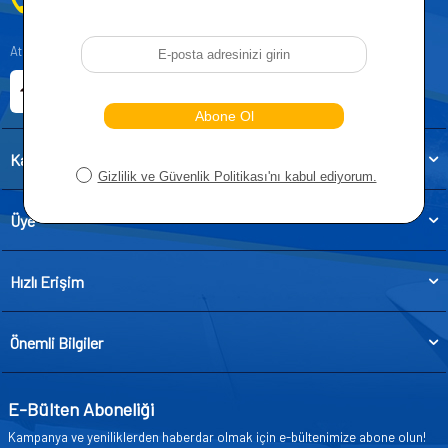
0212 955 5515
Atatürk, Kıraç Mevkii, Orhan Veli Cd. D:No:19, 34522 Esenyurt/İstanbul
E-ticaret Sitemiz
Etbis Kayıtlıdır
Kategoriler
Üye
Hızlı Erişim
Önemli Bilgiler
E-Bülten Aboneliği
Kampanya ve yeniliklerden haberdar olmak için e-bültenimize abone olun!