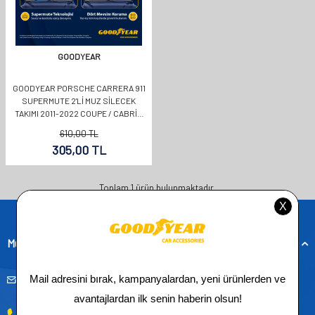
GOODYEAR
GOODYEAR PORSCHE CARRERA 911
SUPERMUTE 2'LI MUZ SILECEK
TAKIMI 2011-2022 COUPE / CABRIO
(530MM+550MM)
610,00
TL
305,00
TL
Toplam
1
ürün bulunmaktadır.
Müşteri Hizmetleri
musteridestek@goodyearotoaksesuar.com.tr