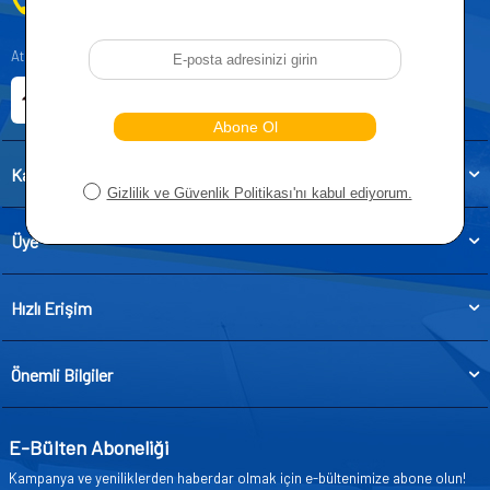
0212 955 5515
Atatürk, Kıraç Mevkii, Orhan Veli Cd. D:No:19, 34522 Esenyurt/İstanbul
E-ticaret Sitemiz
Etbis Kayıtlıdır
Kategoriler
Üye
Hızlı Erişim
Önemli Bilgiler
E-Bülten Aboneliği
Kampanya ve yeniliklerden haberdar olmak için e-bültenimize abone olun!