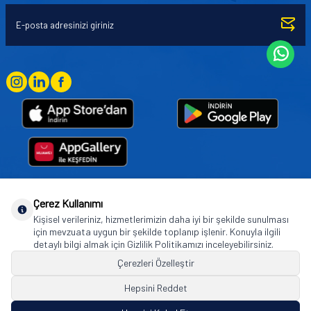
Çerez Kullanımı
Goodyear (and Winged Foot Design) are trademarks of or licensed to The Goodyear
Kişisel verileriniz, hizmetlerimizin daha iyi bir şekilde sunulması
Tire & Rubber Company used under license by Basbug Group Company,
için mevzuata uygun bir şekilde toplanıp işlenir. Konuyla ilgili
Istanbul/Türkiye. © 2026 The Goodyear Tire & Rubber Company.
detaylı bilgi almak için Gizlilik Politikamızı inceleyebilirsiniz.
Çerezleri Özelleştir
Hepsini Reddet
© Tüm hakları saklıdır. https://www.goodyearotoaksesuar.web.tr