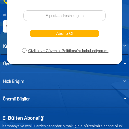
0212 955 5515
Atatürk, Kıraç Mevkii, Orhan Veli Cd. D:No:19, 34522 Esenyurt/İstanbul
E-ticaret Sitemiz
Etbis Kayıtlıdır
Kategoriler
Üye
Hızlı Erişim
Önemli Bilgiler
E-Bülten Aboneliği
Kampanya ve yeniliklerden haberdar olmak için e-bültenimize abone olun!