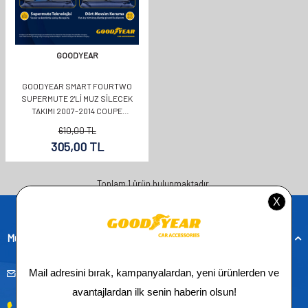
GOODYEAR
GOODYEAR SMART FOURTWO
SUPERMUTE 2'LI MUZ SILECEK
TAKIMI 2007-2014 COUPE
(600MM+550MM)
610,00
TL
305,00
TL
Toplam
1
ürün bulunmaktadır.
Müşteri Hizmetleri
musteridestek@goodyearotoaksesuar.com.tr