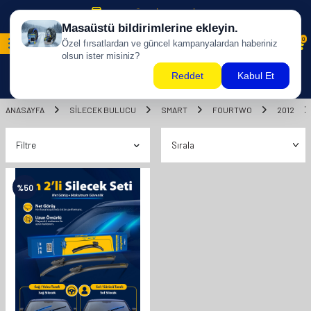
500 TL ÜZERİ KARGO BİZDEN !
0
ANASAYFA
SILECEK BULUCU
SMART
FOURTWO
2012
Filtre
%
50