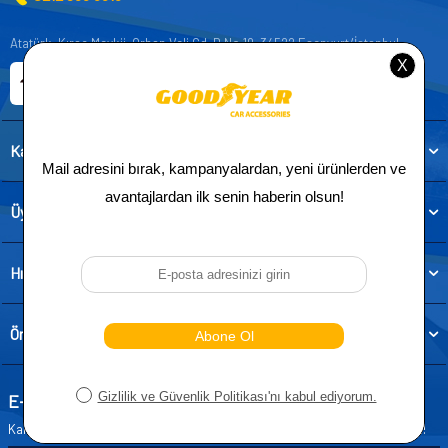
Atatürk, Kıraç Mevkii, Orhan Veli Cd. D:No:19, 34522 Esenyurt/İstanbul
E-ticaret Sitemiz
Etbis Kayıtlıdır
Kategoriler
Üye
Hızlı Erişim
Önemli Bilgiler
E-Bülten Aboneliği
Kampanya ve yeniliklerden haberdar olmak için e-bültenimize abone olun!