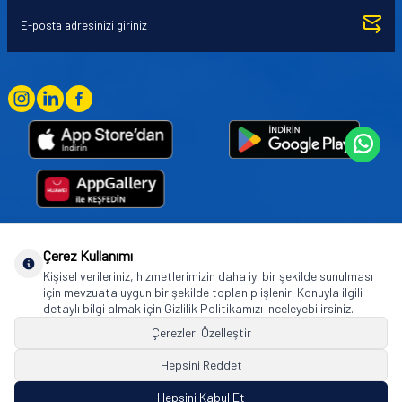
Çerez Kullanımı
Goodyear (and Winged Foot Design) are trademarks of or licensed to The Goodyear
Kişisel verileriniz, hizmetlerimizin daha iyi bir şekilde sunulması
Tire & Rubber Company used under license by Basbug Group Company,
için mevzuata uygun bir şekilde toplanıp işlenir. Konuyla ilgili
Istanbul/Türkiye. © 2026 The Goodyear Tire & Rubber Company.
detaylı bilgi almak için Gizlilik Politikamızı inceleyebilirsiniz.
Çerezleri Özelleştir
Hepsini Reddet
© Tüm hakları saklıdır. https://www.goodyearotoaksesuar.web.tr
Hepsini Kabul Et