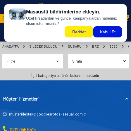
500 TL ÜZERİ KARGO BİZDEN !
0
ANASAYFA
SILECEK BULUCU
SUBARU
BRZ
2020
C
Filtre
İlgili kategoriye ait ürün bulunmamaktadır.
Müşteri Hizmetleri
musteridestek@goodyearotoaksesuar.com.tr
0212 955 5515