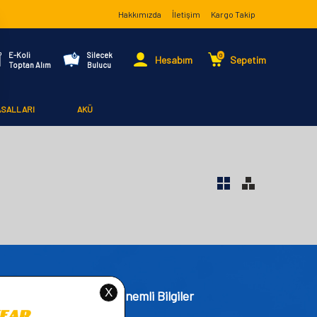
Hakkımızda
İletişim
Kargo Takip
E-Koli
Silecek
0
Hesabım
Sepetim
Toptan Alım
Bulucu
ASALLARI
AKÜ
işim
Önemli Bilgiler