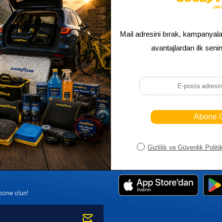
Sepetim
Ana Sayfa
ASALLARI
Bayi Kayıt
Müşteri Hi
K PARÇA
Bayi Girişi
Yeni Ürünl
R
Yeni Üye Kayıt
Üye Girişi
bone olun!