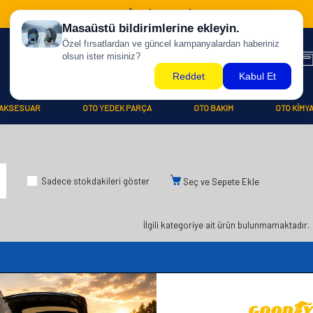
500 TL ÜZERİ KARGO BİZDEN !
AKSESUAR
OTO YEDEK PARÇA
OTO BAKIM
OTO KİMY
Sadece stokdakileri göster
Seç ve Sepete Ekle
İlgili kategoriye ait ürün bulunmamaktadır.
iler
Üye
Hızlı Er