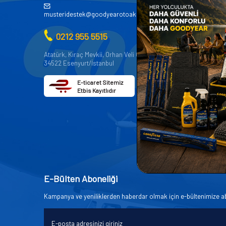
AKÜ
musteridestek@goodyearotoaksesuar.com.tr
OTO KİMY
0212 955 5515
OTO YEDE
AKSESUA
Atatürk, Kıraç Mevkii, Orhan Veli Cd. D:No:19,
34522 Esenyurt/İstanbul
OTO BAKIM
E-ticaret Sitemiz
Etbis Kayıtlıdır
E-Bülten Aboneliği
Kampanya ve yeniliklerden haberdar olmak için e-bültenimize a