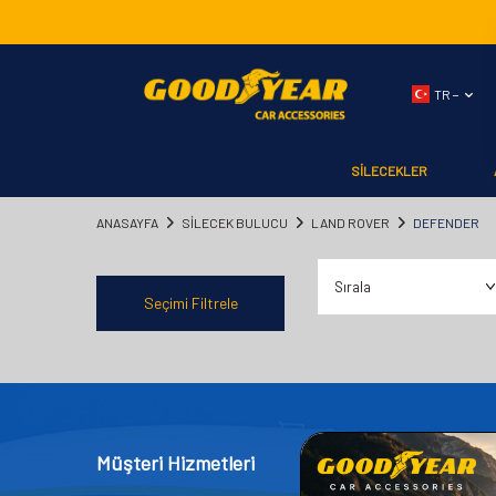
TR −
SİLECEKLER
ANASAYFA
SILECEK BULUCU
LAND ROVER
DEFENDER
Seçimi Filtrele
Müşteri Hizmetleri
Kategor