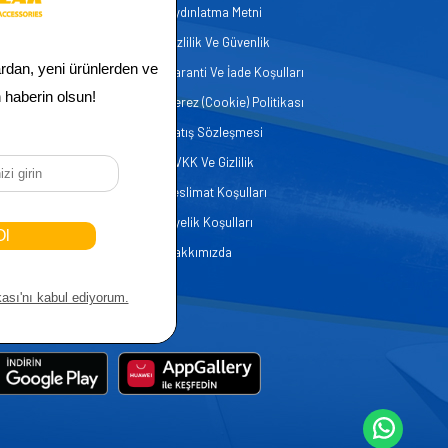
Aydınlatma Metni
zmetleri
Gizlilik Ve Güvenlik
er
Garanti Ve İade Koşulları
Çerez (Cookie) Politikası
Satış Sözleşmesi
KVKK Ve Gizlilik
Teslimat Koşulları
Üyelik Koşulları
Hakkımızda