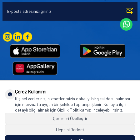
Çerez Kullanımı
Goodyear (and Winged Foot Design) are trademarks of or licensed to The Goodyear
Kişisel verileriniz, hizmetlerimizin daha iyi bir şekilde sunulması
Tire & Rubber Company used under license by Basbug Group Company,
için mevzuata uygun bir şekilde toplanıp işlenir. Konuyla ilgili
Istanbul/Türkiye. © 2026 The Goodyear Tire & Rubber Company.
detaylı bilgi almak için Gizlilik Politikamızı inceleyebilirsiniz.
Çerezleri Özelleştir
Hepsini Reddet
© Tüm hakları saklıdır. https://www.goodyearotoaksesuar.web.tr