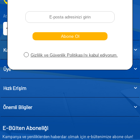
0212 955 5515
Atatürk, Kıraç Mevkii, Orhan Veli Cd. D:No:19, 34522 Esenyurt/İstanbul
E-ticaret Sitemiz
Etbis Kayıtlıdır
Kategoriler
Üye
Hızlı Erişim
Önemli Bilgiler
E-Bülten Aboneliği
Kampanya ve yeniliklerden haberdar olmak için e-bültenimize abone olun!