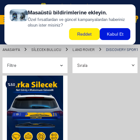
500 TL ÜZERİ KARGO BİZDEN !
0
ANASAYFA
SILECEK BULUCU
LAND ROVER
DISCOVERY SPORT
Filtre
%
50