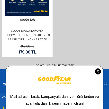
GOODYEAR
GOODYEAR LAND ROVER
DISCOVERY SPORT SUV 2015-2019
ARASI UYUMLU ARKA SILECEK
(280MM)
358,00
TL
179,00
TL
Toplam
1
ürün bulunmaktadır.
Müşteri Hizmetleri
musteridestek@goodyearotoaksesuar.com.tr