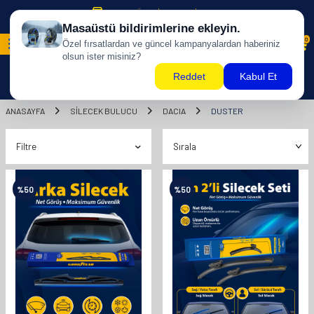
500 TL ÜZERİ KARGO BİZDEN !
0
ANASAYFA
SILECEK BULUCU
DACIA
DUSTER
Filtre
%
50
%
50