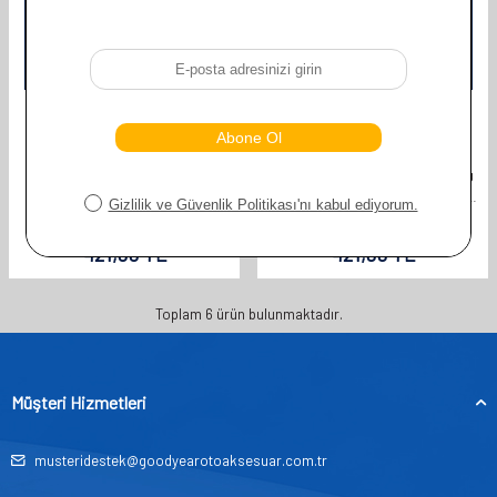
GOODYEAR
GOODYEAR
GOODYEAR DACIA DUSTER 2018-
GOODYEAR RENAULT DUSTER
2024 UYUMLU ÖN ARKA 3'LÜ MUZ
2024-2026 UYUMLU ÖN ARKA 3'LÜ
SILECEK SETI (600 MM 450 MM 350
MUZ SILECEK SETI (650 MM 450 MM
MM)
350 MM)
841,00
TL
841,00
TL
421,00
TL
421,00
TL
Toplam
6
ürün bulunmaktadır.
Müşteri Hizmetleri
musteridestek@goodyearotoaksesuar.com.tr