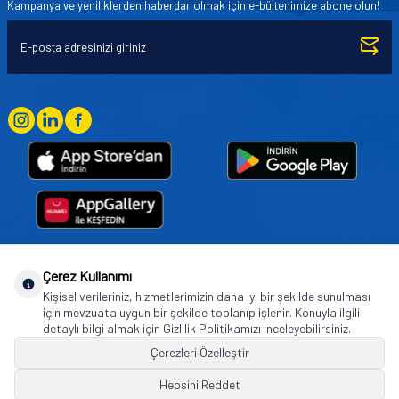
Kampanya ve yeniliklerden haberdar olmak için e-bültenimize abone olun!
Çerez Kullanımı
Goodyear (and Winged Foot Design) are trademarks of or licensed to The Goodyear
Kişisel verileriniz, hizmetlerimizin daha iyi bir şekilde sunulması
Tire & Rubber Company used under license by Basbug Group Company,
için mevzuata uygun bir şekilde toplanıp işlenir. Konuyla ilgili
Istanbul/Türkiye. © 2026 The Goodyear Tire & Rubber Company.
detaylı bilgi almak için Gizlilik Politikamızı inceleyebilirsiniz.
Çerezleri Özelleştir
Hepsini Reddet