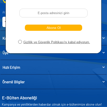
0212 955 5515
Atatürk, Kıraç Mevkii, Orhan Veli Cd. D:No:19, 34522 Esenyurt/İstanbul
E-ticaret Sitemiz
Etbis Kayıtlıdır
Kategoriler
Üye
Hızlı Erişim
Önemli Bilgiler
E-Bülten Aboneliği
Kampanya ve yeniliklerden haberdar olmak için e-bültenimize abone olun!