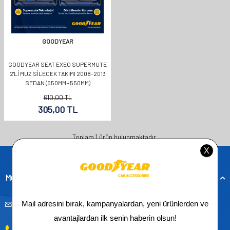
GOODYEAR
GOODYEAR SEAT EXEO SUPERMUTE
2'LI MUZ SILECEK TAKIMI 2008-2013
SEDAN (550MM+550MM)
610,00
TL
305,00
TL
Toplam
1
ürün bulunmaktadır.
Müşteri Hizmetleri
musteridestek@goodyearotoaksesuar.com.tr