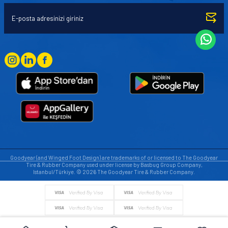
Goodyear (and Winged Foot Design) are trademarks of or licensed to The Goodyear
Tire & Rubber Company used under license by Basbug Group Company,
Istanbul/Türkiye. © 2026 The Goodyear Tire & Rubber Company.
© Tüm hakları saklıdır. https://www.goodyearotoaksesuar.web.tr