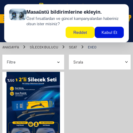
500 TL ÜZERİ KARGO BİZDEN !
0
ANASAYFA
SILECEK BULUCU
SEAT
EXEO
Filtre
%
50