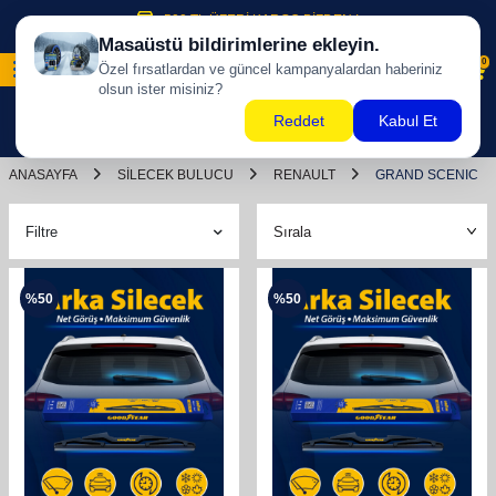
500 TL ÜZERİ KARGO BİZDEN !
0
ANASAYFA
SILECEK BULUCU
RENAULT
GRAND SCENIC
Filtre
%
50
%
50