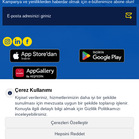
Kampanya ve yeniliklerden haberdar olmak için e-bültenimize abone olun!
Çerez Kullanımı
Kişisel verileriniz, hizmetlerimizin daha iyi bir şekilde
Goodyear (and Winged Foot Design) are trademarks of or licensed to The Goodyear
sunulması için mevzuata uygun bir şekilde toplanıp işlenir.
Tire & Rubber Company used under license by Basbug Group Company,
Konuyla ilgili detaylı bilgi almak için Gizlilik Politikamızı
Istanbul/Türkiye. © 2026 The Goodyear Tire & Rubber Company.
inceleyebilirsiniz.
Çerezleri Özelleştir
Hepsini Reddet