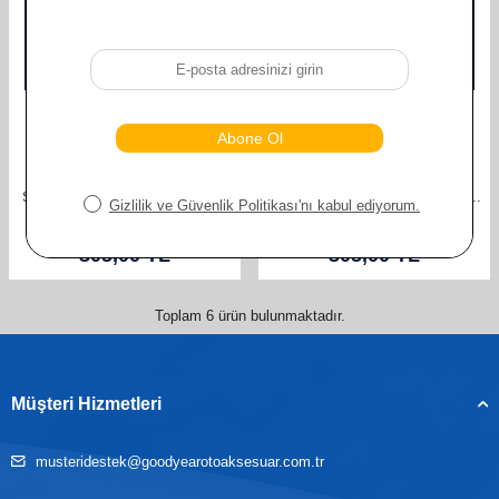
GOODYEAR
GOODYEAR
GOODYEAR RENAULT GRAND
GOODYEAR RENAULT GRAND
SCENIC SUPERMUTE 2'LI MUZ
SCENIC SUPERMUTE 2'LI MUZ
SILECEK TAKIMI 2005-2008 MPV
SILECEK TAKIMI 2003-2004 MPV
(650MM+550MM)
(650MM+550MM)
610,00
TL
610,00
TL
305,00
TL
305,00
TL
Toplam
6
ürün bulunmaktadır.
Müşteri Hizmetleri
musteridestek@goodyearotoaksesuar.com.tr