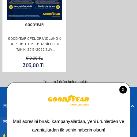
GOODYEAR
GOODYEAR OPEL GRANDLAND X
SUPERMUTE 2'LI MUZ SILECEK
TAKIMI 2017-2022 SUV
(700MM+400MM)
610,00
TL
305,00
TL
Toplam
1
ürün bulunmaktadır.
Müşteri Hizmetleri
musteridestek@goodyearotoaksesuar.com.tr