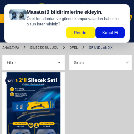
500 TL ÜZERİ KARGO BİZDEN !
0
ANASAYFA
SILECEK BULUCU
OPEL
GRANDLAND X
Filtre
%
50