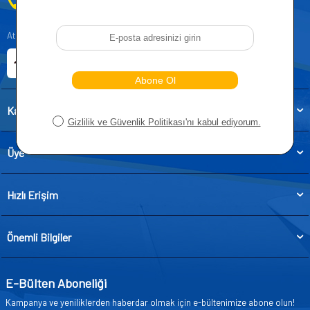
0212 955 5515
Atatürk, Kıraç Mevkii, Orhan Veli Cd. D:No:19, 34522 Esenyurt/İstanbul
E-ticaret Sitemiz
Etbis Kayıtlıdır
Kategoriler
Üye
Hızlı Erişim
Önemli Bilgiler
E-Bülten Aboneliği
Kampanya ve yeniliklerden haberdar olmak için e-bültenimize abone olun!