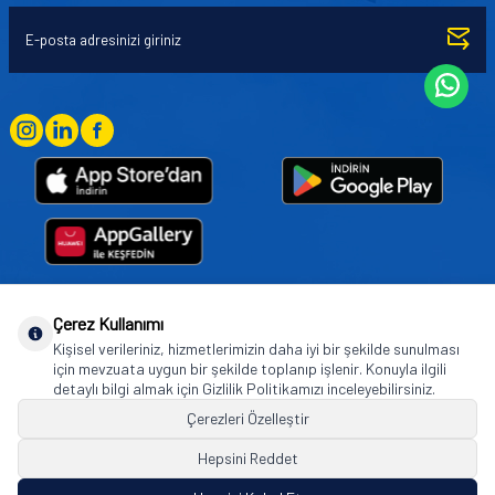
Çerez Kullanımı
Goodyear (and Winged Foot Design) are trademarks of or licensed to The Goodyear
Kişisel verileriniz, hizmetlerimizin daha iyi bir şekilde sunulması
Tire & Rubber Company used under license by Basbug Group Company,
için mevzuata uygun bir şekilde toplanıp işlenir. Konuyla ilgili
Istanbul/Türkiye. © 2026 The Goodyear Tire & Rubber Company.
detaylı bilgi almak için Gizlilik Politikamızı inceleyebilirsiniz.
Çerezleri Özelleştir
Hepsini Reddet
© Tüm hakları saklıdır. https://www.goodyearotoaksesuar.web.tr