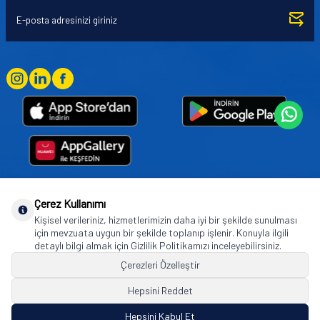
Çerez Kullanımı
Goodyear (and Winged Foot Design) are trademarks of or licensed to The Goodyear
Kişisel verileriniz, hizmetlerimizin daha iyi bir şekilde sunulması
Tire & Rubber Company used under license by Basbug Group Company,
için mevzuata uygun bir şekilde toplanıp işlenir. Konuyla ilgili
Istanbul/Türkiye. © 2026 The Goodyear Tire & Rubber Company.
detaylı bilgi almak için Gizlilik Politikamızı inceleyebilirsiniz.
Çerezleri Özelleştir
Hepsini Reddet
© Tüm hakları saklıdır. https://www.goodyearotoaksesuar.web.tr
Hepsini Kabul Et