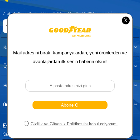
Atatürk, Kıraç Mevkii, Orhan Veli Cd. D:No:19, 34522 Esenyurt/İstanbul
E-ticaret Sitemiz
Etbis Kayıtlıdır
Kategoriler
Üye
Hızlı Erişim
Önemli Bilgiler
E-Bülten Aboneliği
Kampanya ve yeniliklerden haberdar olmak için e-bültenimize abone olun!