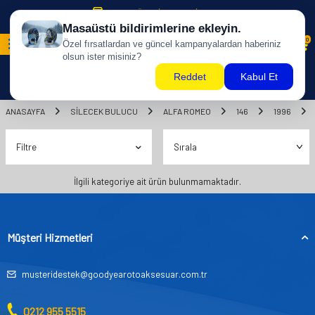
500 TL ÜZERİ KARGO BİZDEN !
0
ANASAYFA
SILECEK BULUCU
ALFA ROMEO
146
1996
Filtre
İlgili kategoriye ait ürün bulunmamaktadır.
Müşteri Hizmetleri
musteridestek@goodyearotoaksesuar.com.tr
0212 955 5515