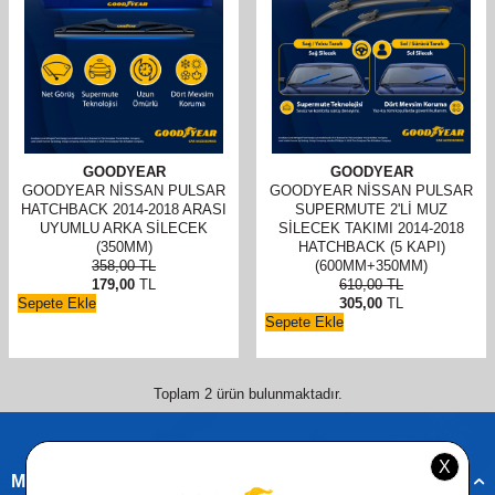
GOODYEAR
GOODYEAR
GOODYEAR NISSAN PULSAR
GOODYEAR NISSAN PULSAR
HATCHBACK 2014-2018 ARASI
SUPERMUTE 2'LI MUZ
UYUMLU ARKA SILECEK
SILECEK TAKIMI 2014-2018
(350MM)
HATCHBACK (5 KAPI)
358,00
TL
(600MM+350MM)
179,00
TL
610,00
TL
Sepete Ekle
305,00
TL
Sepete Ekle
Toplam
2
ürün bulunmaktadır.
Müşteri Hizmetleri