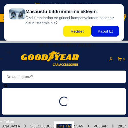
500 TL ÜZERİ KARGO BİZDEN !
0
500 TL ÜZERİ KARGO BİZDEN !
0
Yukarı
Giriş Yap
ANASAYFA
SILECEK BULUCU
NISSAN
PULSAR
2017