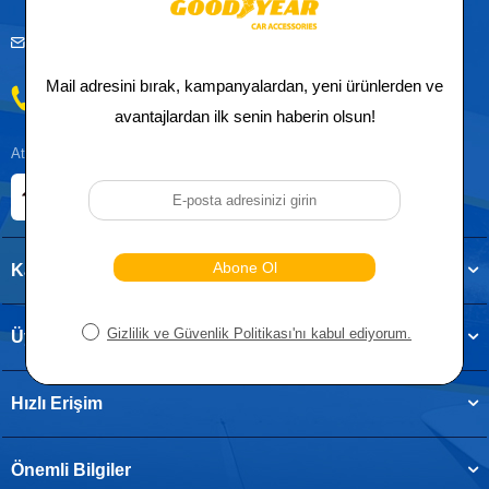
musteridestek@goodyearotoaksesuar.com.tr
0212 955 5515
Atatürk, Kıraç Mevkii, Orhan Veli Cd. D:No:19, 34522 Esenyurt/İstanbul
E-ticaret Sitemiz
Etbis Kayıtlıdır
Kategoriler
Üye
Hızlı Erişim
Önemli Bilgiler