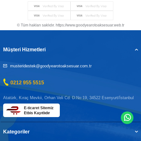
© Tüm hakları saklıdır. https://www.goodyearotoaksesuar.web.tr
Müşteri Hizmetleri
musteridestek@goodyearotoaksesuar.com.tr
0212 955 5515
Atatürk, Kıraç Mevkii, Orhan Veli Cd. D:No:19, 34522 Esenyurt/İstanbul
E-ticaret Sitemiz
Etbis Kayıtlıdır
Kategoriler