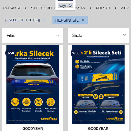
Kayıt Ol
ANASAYFA
SILECEK BULUCU
NISSAN
PULSAR
2017
×
×
HEPSİNİ SİL
{{ SELECTED.TEXT }}
Filtre
%
50
%
50
GOODYEAR
GOODYEAR