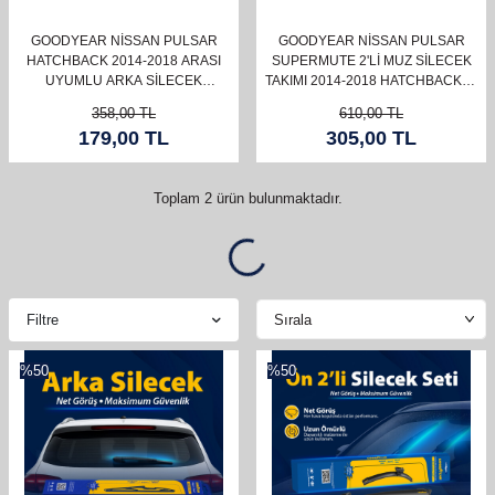
GOODYEAR NISSAN PULSAR
GOODYEAR NISSAN PULSAR
HATCHBACK 2014-2018 ARASI
SUPERMUTE 2'LI MUZ SILECEK
UYUMLU ARKA SILECEK
TAKIMI 2014-2018 HATCHBACK (5
(350MM)
KAPI) (600MM+350MM)
358,00
TL
610,00
TL
179,00
TL
305,00
TL
Toplam
2
ürün bulunmaktadır.
Filtre
%
50
%
50