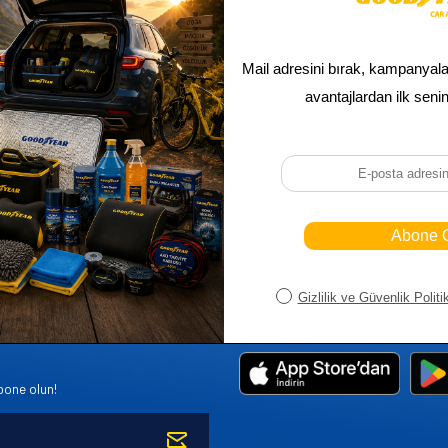
Sepetim
Ana Sayfa
ASALLARI
Bayi Kayıt
Müşteri Hi
K PARÇA
Bayi Girişi
Yeni Ürünl
R
Yeni Üye Kayıt
Üye Girişi
bone olun!