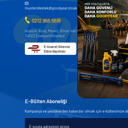
AKÜ
musteridestek@goodyearotoaksesuar.com.tr
OTO KİMY
0212 955 5515
OTO YEDE
AKSESUA
Atatürk, Kıraç Mevkii, Orhan Veli Cd. D:No:19,
34522 Esenyurt/İstanbul
OTO BAKIM
E-ticaret Sitemiz
Etbis Kayıtlıdır
E-Bülten Aboneliği
Kampanya ve yeniliklerden haberdar olmak için e-bültenimize a