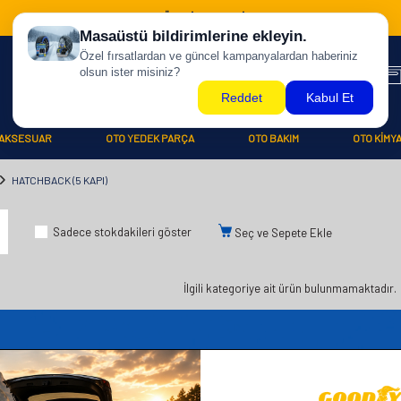
500 TL ÜZERİ KARGO BİZDEN !
AKSESUAR
OTO YEDEK PARÇA
OTO BAKIM
OTO KİMY
HATCHBACK (5 KAPI)
Sadece stokdakileri göster
Seç ve Sepete Ekle
İlgili kategoriye ait ürün bulunmamaktadır.
iler
Üye
Hızlı Er