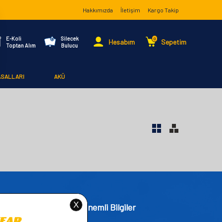
Hakkımızda
İletişim
Kargo Takip
E-Koli
Silecek
0
Hesabım
Sepetim
Toptan Alım
Bulucu
ASALLARI
AKÜ
işim
Önemli Bilgiler