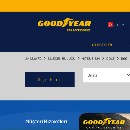
TR −
SİLECEKLER
ANASAYFA
SILECEK BULUCU
MITSUBISHI
COLT
1997
Seçimi Filtrele
Müşteri Hizmetleri
Kategor