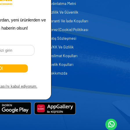
Aydınlatma Metni
zmetleri
Gizlilik Ve Güvenlik
er
Garanti Ve İade Koşulları
Çerez (Cookie) Politikası
Satış Sözleşmesi
KVKK Ve Gizlilik
Teslimat Koşulları
Üyelik Koşulları
Hakkımızda