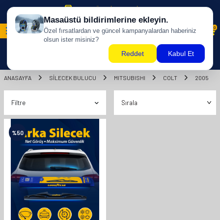
500 TL ÜZERİ KARGO BİZDEN !
0
ANASAYFA
SILECEK BULUCU
MITSUBISHI
COLT
2005
Filtre
%
50