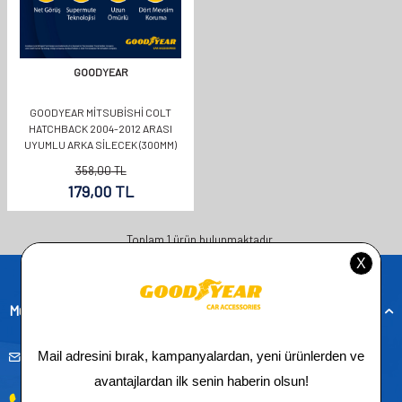
GOODYEAR
GOODYEAR MITSUBISHI COLT
HATCHBACK 2004-2012 ARASI
UYUMLU ARKA SILECEK (300MM)
358,00
TL
179,00
TL
Toplam
1
ürün bulunmaktadır.
Müşteri Hizmetleri
musteridestek@goodyearotoaksesuar.com.tr