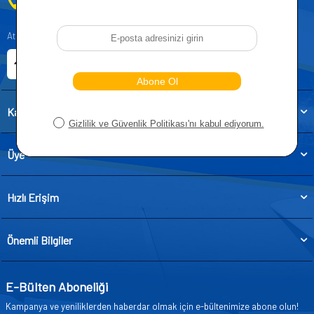
0212 955 5515
Atatürk, Kıraç Mevkii, Orhan Veli Cd. D:No:19, 34522 Esenyurt/İstanbul
E-ticaret Sitemiz
Etbis Kayıtlıdır
Kategoriler
Üye
Hızlı Erişim
Önemli Bilgiler
E-Bülten Aboneliği
Kampanya ve yeniliklerden haberdar olmak için e-bültenimize abone olun!