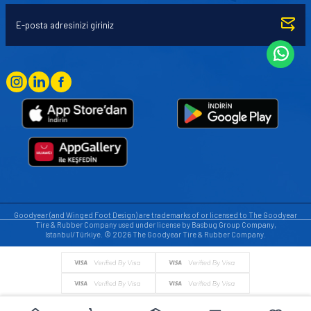
Goodyear (and Winged Foot Design) are trademarks of or licensed to The Goodyear
Tire & Rubber Company used under license by Basbug Group Company,
Istanbul/Türkiye. © 2026 The Goodyear Tire & Rubber Company.
© Tüm hakları saklıdır. https://www.goodyearotoaksesuar.web.tr