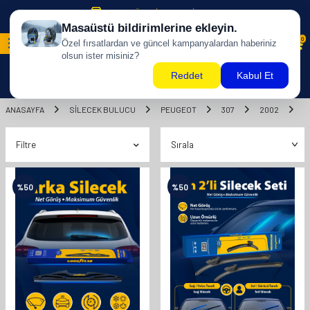
500 TL ÜZERİ KARGO BİZDEN !
0
ANASAYFA
SILECEK BULUCU
PEUGEOT
307
2002
H
Filtre
%
50
%
50