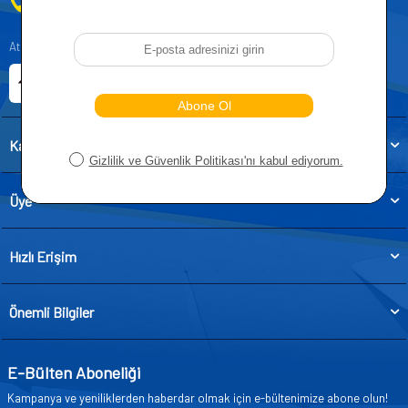
0212 955 5515
Atatürk, Kıraç Mevkii, Orhan Veli Cd. D:No:19, 34522 Esenyurt/İstanbul
E-ticaret Sitemiz
Etbis Kayıtlıdır
Kategoriler
Üye
Hızlı Erişim
Önemli Bilgiler
E-Bülten Aboneliği
Kampanya ve yeniliklerden haberdar olmak için e-bültenimize abone olun!