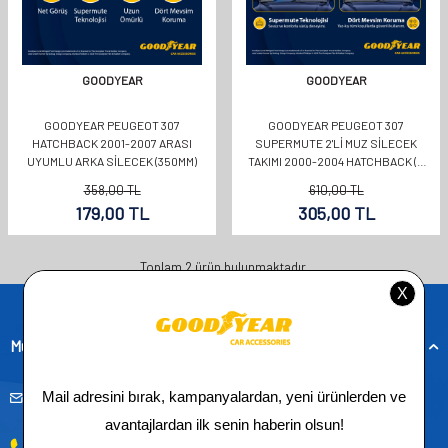
GOODYEAR
GOODYEAR
GOODYEAR PEUGEOT 307
GOODYEAR PEUGEOT 307
HATCHBACK 2001-2007 ARASI
SUPERMUTE 2'LI MUZ SILECEK
UYUMLU ARKA SILECEK (350MM)
TAKIMI 2000-2004 HATCHBACK (5
KAPI) (650MM+650MM)
358,00
TL
610,00
TL
179,00
TL
305,00
TL
Toplam
2
ürün bulunmaktadır.
Müşteri Hizmetleri
musteridestek@goodyearotoaksesuar.com.tr