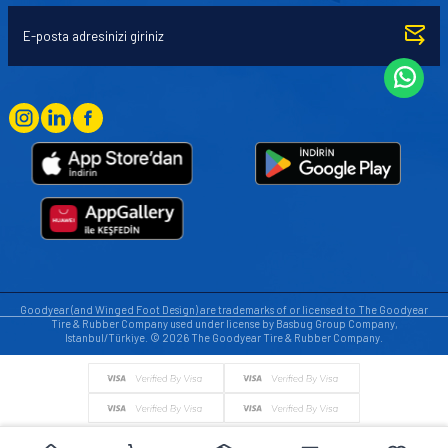
Goodyear (and Winged Foot Design) are trademarks of or licensed to The Goodyear
Tire & Rubber Company used under license by Basbug Group Company,
Istanbul/Türkiye. © 2026 The Goodyear Tire & Rubber Company.
© Tüm hakları saklıdır. https://www.goodyearotoaksesuar.web.tr