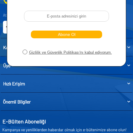
0212 955 5515
Atatürk, Kıraç Mevkii, Orhan Veli Cd. D:No:19, 34522 Esenyurt/İstanbul
E-ticaret Sitemiz
Etbis Kayıtlıdır
Kategoriler
Üye
Hızlı Erişim
Önemli Bilgiler
E-Bülten Aboneliği
Kampanya ve yeniliklerden haberdar olmak için e-bültenimize abone olun!