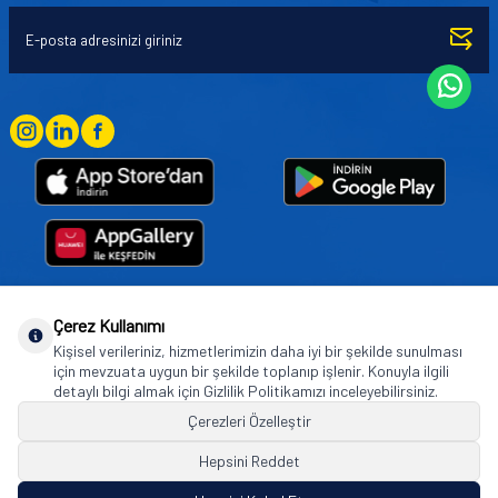
Çerez Kullanımı
Goodyear (and Winged Foot Design) are trademarks of or licensed to The Goodyear
Kişisel verileriniz, hizmetlerimizin daha iyi bir şekilde sunulması
Tire & Rubber Company used under license by Basbug Group Company,
için mevzuata uygun bir şekilde toplanıp işlenir. Konuyla ilgili
Istanbul/Türkiye. © 2026 The Goodyear Tire & Rubber Company.
detaylı bilgi almak için Gizlilik Politikamızı inceleyebilirsiniz.
Çerezleri Özelleştir
Hepsini Reddet
© Tüm hakları saklıdır. https://www.goodyearotoaksesuar.web.tr