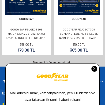
GOODYEAR
GOODYEAR
GOODYEAR PEUGEOT 308
GOODYEAR PEUGEOT 308
HATCHBACK 2013-2021 ARASI
SUPERMUTE 2'LI MUZ SILECEK
UYUMLU ARKA SILECEK (350MM)
TAKIMI 2013-2022 HATCHBACK (5
KAPI) (750MM+650MM)
358,00
TL
610,00
TL
179,00
TL
305,00
TL
Toplam
2
ürün bulunmaktadır.
Müşteri Hizmetleri
musteridestek@goodyearotoaksesuar.com.tr