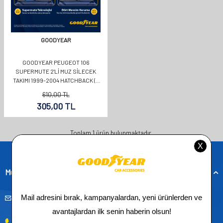
GOODYEAR
GOODYEAR PEUGEOT 106
SUPERMUTE 2'LI MUZ SILECEK
TAKIMI 1999-2004 HATCHBACK (5
KAPI) (500MM+450MM)
610,00
TL
305,00
TL
Toplam
1
ürün bulunmaktadır.
Müşteri Hizmetleri
musteridestek@goodyearotoaksesuar.com.tr