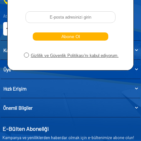
0212 955 5515
Atatürk, Kıraç Mevkii, Orhan Veli Cd. D:No:19, 34522 Esenyurt/İstanbul
E-ticaret Sitemiz
Etbis Kayıtlıdır
Kategoriler
Üye
Hızlı Erişim
Önemli Bilgiler
E-Bülten Aboneliği
Kampanya ve yeniliklerden haberdar olmak için e-bültenimize abone olun!