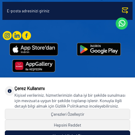
Çerez Kullanımı
Goodyear (and Winged Foot Design) are trademarks of or licensed to The Goodyear
Kişisel verileriniz, hizmetlerimizin daha iyi bir şekilde sunulması
Tire & Rubber Company used under license by Basbug Group Company,
için mevzuata uygun bir şekilde toplanıp işlenir. Konuyla ilgili
Istanbul/Türkiye. © 2026 The Goodyear Tire & Rubber Company.
detaylı bilgi almak için Gizlilik Politikamızı inceleyebilirsiniz.
Çerezleri Özelleştir
Hepsini Reddet
© Tüm hakları saklıdır. https://www.goodyearotoaksesuar.web.tr