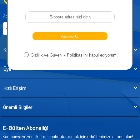
0212 955 5515
Atatürk, Kıraç Mevkii, Orhan Veli Cd. D:No:19, 34522 Esenyurt/İstanbul
E-ticaret Sitemiz
Etbis Kayıtlıdır
Kategoriler
Üye
Hızlı Erişim
Önemli Bilgiler
E-Bülten Aboneliği
Kampanya ve yeniliklerden haberdar olmak için e-bültenimize abone olun!