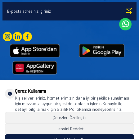
Çerez Kullanımı
Goodyear (and Winged Foot Design) are trademarks of or licensed to The Goodyear
Kişisel verileriniz, hizmetlerimizin daha iyi bir şekilde sunulması
Tire & Rubber Company used under license by Basbug Group Company,
için mevzuata uygun bir şekilde toplanıp işlenir. Konuyla ilgili
Istanbul/Türkiye. © 2026 The Goodyear Tire & Rubber Company.
detaylı bilgi almak için Gizlilik Politikamızı inceleyebilirsiniz.
Çerezleri Özelleştir
Hepsini Reddet
© Tüm hakları saklıdır. https://www.goodyearotoaksesuar.web.tr