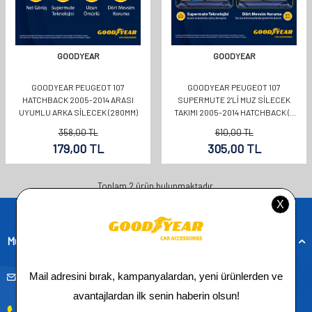
GOODYEAR
GOODYEAR
GOODYEAR PEUGEOT 107
GOODYEAR PEUGEOT 107
HATCHBACK 2005-2014 ARASI
SUPERMUTE 2'LI MUZ SILECEK
UYUMLU ARKA SILECEK (280MM)
TAKIMI 2005-2014 HATCHBACK (5
KAPI) (650MM+450MM)
358,00
TL
610,00
TL
179,00
TL
305,00
TL
Toplam
2
ürün bulunmaktadır.
Müşteri Hizmetleri
musteridestek@goodyearotoaksesuar.com.tr