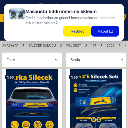
500 TL ÜZERİ KARGO BİZDEN !
0
ANASAYFA
SILECEK BULUCU
PEUGEOT
107
2008
H
Filtre
%
50
%
50