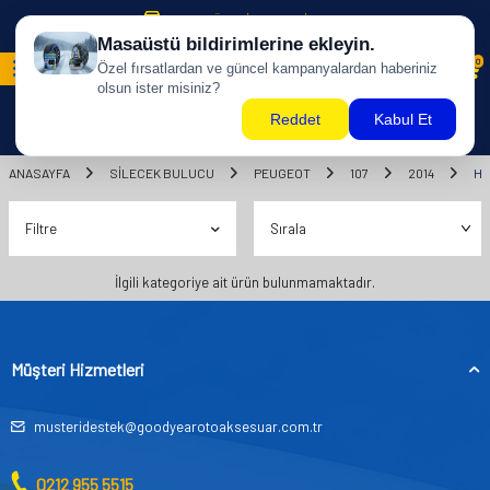
500 TL ÜZERİ KARGO BİZDEN !
0
ANASAYFA
SILECEK BULUCU
PEUGEOT
107
2014
HA
Filtre
İlgili kategoriye ait ürün bulunmamaktadır.
Müşteri Hizmetleri
musteridestek@goodyearotoaksesuar.com.tr
0212 955 5515