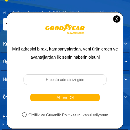
Atatürk, Kıraç Mevkii, Orhan Veli Cd. D:No:19, 34522 Esenyurt/İstanbul
E-ticaret Sitemiz
Etbis Kayıtlıdır
Kategoriler
Üye
Hızlı Erişim
Önemli Bilgiler
E-Bülten Aboneliği
Kampanya ve yeniliklerden haberdar olmak için e-bültenimize abone olun!