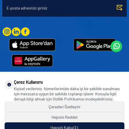
Çerez Kullanımı
Goodyear (and Winged Foot Design) are trademarks of or licensed to The Goodyear
Kişisel verileriniz, hizmetlerimizin daha iyi bir şekilde sunulması
Tire & Rubber Company used under license by Basbug Group Company,
için mevzuata uygun bir şekilde toplanıp işlenir. Konuyla ilgili
Istanbul/Türkiye. © 2026 The Goodyear Tire & Rubber Company.
detaylı bilgi almak için Gizlilik Politikamızı inceleyebilirsiniz.
Çerezleri Özelleştir
Hepsini Reddet
© Tüm hakları saklıdır. https://www.goodyearotoaksesuar.web.tr
Hepsini Kabul Et