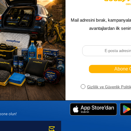
Sepetim
Ana Sayfa
ASALLARI
Bayi Kayıt
Müşteri Hi
K PARÇA
Bayi Girişi
Yeni Ürünl
R
Yeni Üye Kayıt
Üye Girişi
bone olun!