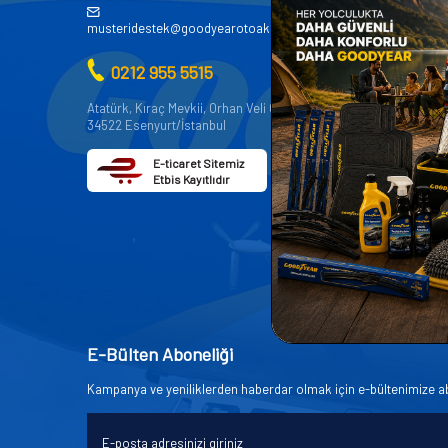
AKÜ
musteridestek@goodyearotoaksesuar.com.tr
OTO KİMY
0212 955 5515
OTO YEDE
AKSESUA
Atatürk, Kıraç Mevkii, Orhan Veli Cd. D:No:19,
34522 Esenyurt/İstanbul
OTO BAKIM
E-ticaret Sitemiz
Etbis Kayıtlıdır
E-Bülten Aboneliği
Kampanya ve yeniliklerden haberdar olmak için e-bültenimize a