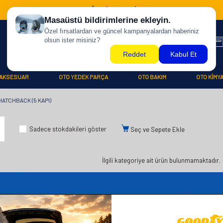
500 TL ÜZERİ KARGO BİZDEN !
AKSESUAR
OTO YEDEK PARÇA
OTO BAKIM
OTO KİMY
HATCHBACK (5 KAPI)
Sadece stokdakileri göster
Seç ve Sepete Ekle
İlgili kategoriye ait ürün bulunmamaktadır.
iler
Üye
Hızlı Er