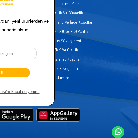
Aydınlatma Metni
zmetleri
Gizlilik Ve Güvenlik
er
Garanti Ve İade Koşulları
Çerez (Cookie) Politikası
Satış Sözleşmesi
KVKK Ve Gizlilik
Teslimat Koşulları
Üyelik Koşulları
Hakkımızda