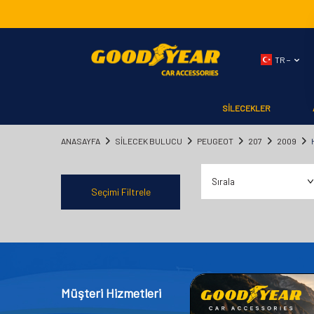
TR −
SİLECEKLER
ANASAYFA
SILECEK BULUCU
PEUGEOT
207
2009
Seçimi Filtrele
Müşteri Hizmetleri
Kategor