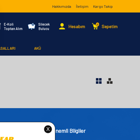
Hakkımızda
İletişim
Kargo Takip
E-Koli
Silecek
0
Hesabım
Sepetim
Toptan Alım
Bulucu
ASALLARI
AKÜ
işim
Önemli Bilgiler