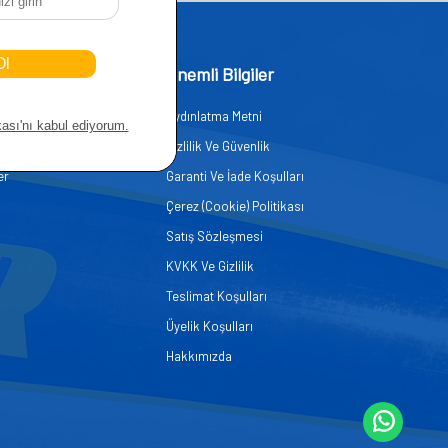
işim
Önemli Bilgiler
Aydınlatma Metni
zmetleri
Gizlilik Ve Güvenlik
er
Garanti Ve İade Koşulları
Çerez (Cookie) Politikası
Satış Sözleşmesi
KVKK Ve Gizlilik
Teslimat Koşulları
Üyelik Koşulları
Hakkımızda