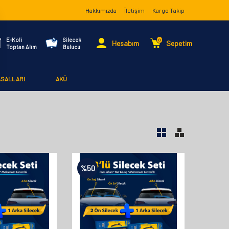
Hakkımızda
İletişim
Kargo Takip
E-Koli
Silecek
0
Hesabım
Sepetim
Toptan Alım
Bulucu
ASALLARI
AKÜ
%
50