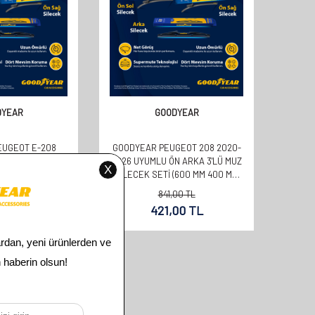
DYEAR
GOODYEAR
EUGEOT E-208
GOODYEAR PEUGEOT 208 2020-
YUMLU ÖN ARKA
2026 UYUMLU ÖN ARKA 3'LÜ MUZ
EK SETI (600 MM
SILECEK SETI (600 MM 400 MM
 350 MM)
350 MM)
00
TL
841,00
TL
00
TL
421,00
TL