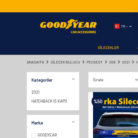
TR −
SİLECEKLER
ANASAYFA
SILECEK BULUCU
PEUGEOT
208
2021
H
Kategoriler
2021
HATCHBACK (5 KAPI)
%
50
Marka
GOODYEAR