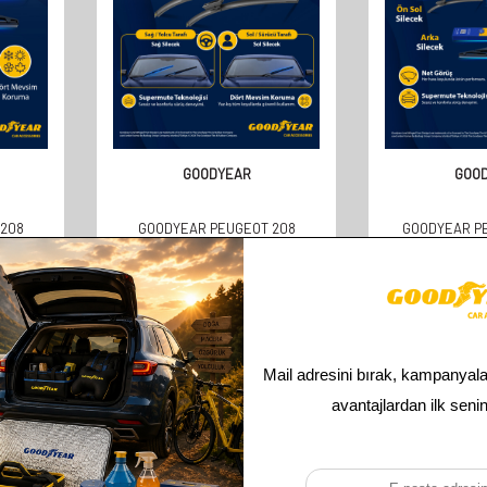
GOODYEAR
GOO
208
GOODYEAR PEUGEOT 208
GOODYEAR P
 ARASI
SUPERMUTE 2'LI MUZ SILECEK
2020-2026 U
(350MM)
TAKIMI 2012-2022 HATCHBACK (5
3'LÜ MUZ SILEC
KAPI) (650MM+400MM)
400 MM
610,00
TL
841,
305,00
TL
421,
Toplam
4
ürün bulunmaktadır.