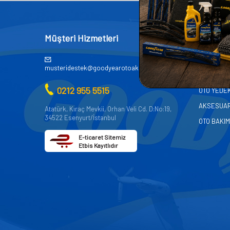
Müşteri Hizmetleri
Kategor
AKÜ
musteridestek@goodyearotoaksesuar.com.tr
OTO KİMY
0212 955 5515
OTO YEDE
AKSESUA
Atatürk, Kıraç Mevkii, Orhan Veli Cd. D:No:19,
34522 Esenyurt/İstanbul
OTO BAKIM
E-ticaret Sitemiz
Etbis Kayıtlıdır