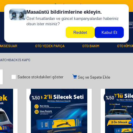
500 TL ÜZERİ KARGO BİZDEN !
AKSESUAR
OTO YEDEK PARÇA
OTO BAKIM
OTO KİMY
ATCHBACK (5 KAPI)
Sadece stokdakileri göster
Seç ve Sepete Ekle
%
50
%
50