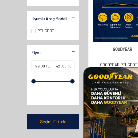
Uyumlu Araç Modeli
PEUGEOT
GOODYEAR
Fiyat
GOODYEAR PEUGEOT 
HATCHBACK 2020-2025
UYUMLU ARKA SILECEK 
358,00
TL
179,00
TL
Seçimi Filtrele