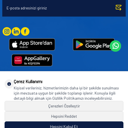
Çerez Kullanımı
Goodyear (and Winged Foot Design) are trademarks of or licensed to The Goodyear
Kişisel verileriniz, hizmetlerimizin daha iyi bir şekilde sunulması
Tire & Rubber Company used under license by Basbug Group Company,
için mevzuata uygun bir şekilde toplanıp işlenir. Konuyla ilgili
Istanbul/Türkiye. © 2026 The Goodyear Tire & Rubber Company.
detaylı bilgi almak için Gizlilik Politikamızı inceleyebilirsiniz.
Çerezleri Özelleştir
Hepsini Reddet
© Tüm hakları saklıdır. https://www.goodyearotoaksesuar.web.tr
Hepsini Kabul Et