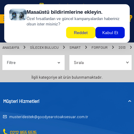
500 TL ÜZERİ KARGO BİZDEN !
0
ANASAYFA
SILECEK BULUCU
SMART
FORFOUR
2013
Filtre
İlgili kategoriye ait ürün bulunmamaktadır.
Müşteri Hizmetleri
musteridestek@goodyearotoaksesuar.com.tr
0212 955 5515