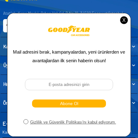
Atatürk, Kıraç Mevkii, Orhan Veli Cd. D:No:19, 34522 Esenyurt/İstanbul
E-ticaret Sitemiz
Etbis Kayıtlıdır
Kategoriler
Üye
Hızlı Erişim
Önemli Bilgiler
E-Bülten Aboneliği
Kampanya ve yeniliklerden haberdar olmak için e-bültenimize abone olun!