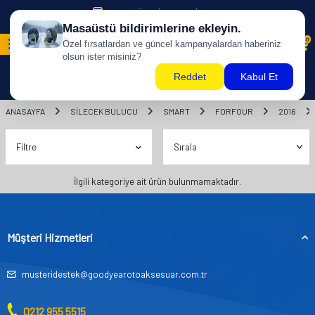
500 TL ÜZERİ KARGO BİZDEN !
0
ANASAYFA
SILECEK BULUCU
SMART
FORFOUR
2016
Filtre
İlgili kategoriye ait ürün bulunmamaktadır.
Müşteri Hizmetleri
musteridestek@goodyearotoaksesuar.com.tr
0212 955 5515