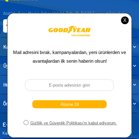
Atatürk, Kıraç Mevkii, Orhan Veli Cd. D:No:19, 34522 Esenyurt/İstanbul
E-ticaret Sitemiz
Etbis Kayıtlıdır
Kategoriler
Üye
Hızlı Erişim
Önemli Bilgiler
E-Bülten Aboneliği
Kampanya ve yeniliklerden haberdar olmak için e-bültenimize abone olun!