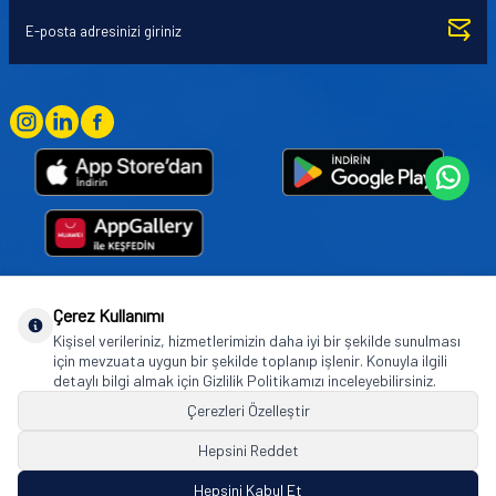
Çerez Kullanımı
Goodyear (and Winged Foot Design) are trademarks of or licensed to The Goodyear
Kişisel verileriniz, hizmetlerimizin daha iyi bir şekilde sunulması
Tire & Rubber Company used under license by Basbug Group Company,
için mevzuata uygun bir şekilde toplanıp işlenir. Konuyla ilgili
Istanbul/Türkiye. © 2026 The Goodyear Tire & Rubber Company.
detaylı bilgi almak için Gizlilik Politikamızı inceleyebilirsiniz.
Çerezleri Özelleştir
Hepsini Reddet
© Tüm hakları saklıdır. https://www.goodyearotoaksesuar.web.tr
Hepsini Kabul Et