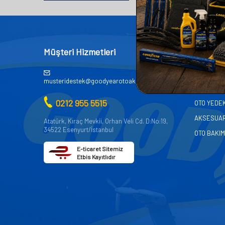
Müşteri Hizmetleri
Kategor
AKÜ
musteridestek@goodyearotoaksesuar.com.tr
OTO KİMY
0212 955 5515
OTO YEDE
AKSESUA
Atatürk, Kıraç Mevkii, Orhan Veli Cd. D:No:19,
34522 Esenyurt/İstanbul
OTO BAKIM
E-ticaret Sitemiz
Etbis Kayıtlıdır