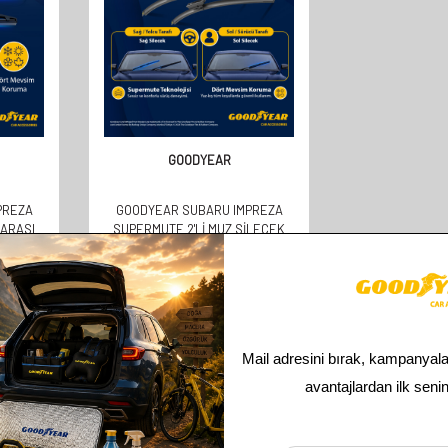
GOODYEAR
PREZA
GOODYEAR SUBARU IMPREZA
 ARASI
SUPERMUTE 2'LI MUZ SILECEK
(300MM)
TAKIMI 2007-2011 HATCHBACK (5
KAPI) (600MM+400MM)
610,00
TL
305,00
TL
Toplam
2
ürün bulunmaktadır.