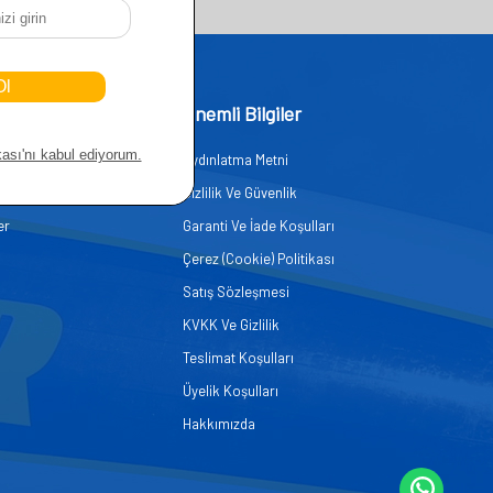
işim
Önemli Bilgiler
Aydınlatma Metni
zmetleri
Gizlilik Ve Güvenlik
er
Garanti Ve İade Koşulları
Çerez (Cookie) Politikası
Satış Sözleşmesi
KVKK Ve Gizlilik
Teslimat Koşulları
Üyelik Koşulları
Hakkımızda