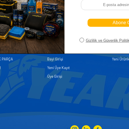
iler
Üye
Hızlı Er
Sepetim
Ana Sayfa
ASALLARI
Bayi Kayıt
Müşteri Hi
K PARÇA
Bayi Girişi
Yeni Ürünl
R
Yeni Üye Kayıt
Üye Girişi