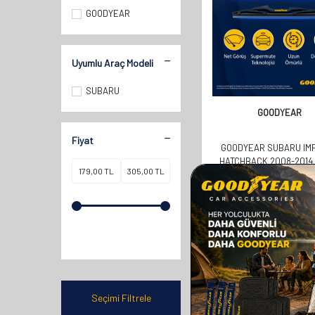
GOODYEAR
Uyumlu Araç Modeli
SUBARU
GOODYEAR
Fiyat
GOODYEAR SUBARU IM
HATCHBACK 2008-2014
UYUMLU ARKA SILECEK 
358,00
TL
179,00
TL
Seçimi Filtrele