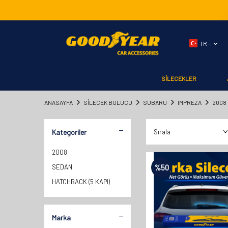
TR −
SİLECEKLER
ANASAYFA
SILECEK BULUCU
SUBARU
IMPREZA
2008
Kategoriler
2008
SEDAN
%
50
HATCHBACK (5 KAPI)
Marka