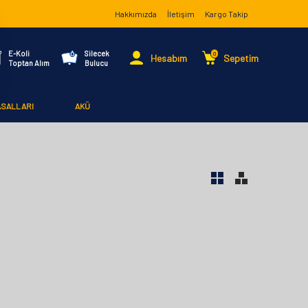
Hakkımızda
İletişim
Kargo Takip
E-Koli
Silecek
0
Hesabım
Sepetim
Toptan Alım
Bulucu
ASALLARI
AKÜ