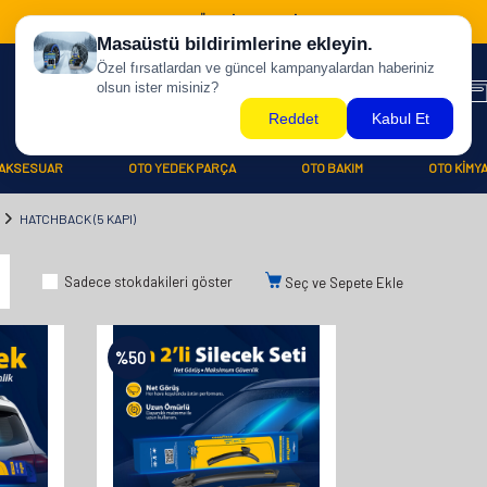
500 TL ÜZERİ KARGO BİZDEN !
AKSESUAR
OTO YEDEK PARÇA
OTO BAKIM
OTO KİMY
HATCHBACK (5 KAPI)
Sadece stokdakileri göster
Seç ve Sepete Ekle
%
50