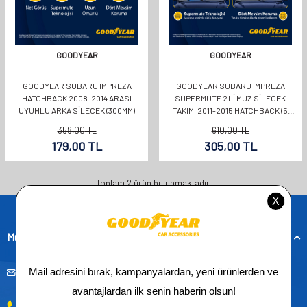
GOODYEAR
GOODYEAR
GOODYEAR SUBARU IMPREZA
GOODYEAR SUBARU IMPREZA
HATCHBACK 2008-2014 ARASI
SUPERMUTE 2'LI MUZ SILECEK
UYUMLU ARKA SILECEK (300MM)
TAKIMI 2011-2015 HATCHBACK (5
KAPI) (650MM+400MM)
358,00
TL
610,00
TL
179,00
TL
305,00
TL
Toplam
2
ürün bulunmaktadır.
Müşteri Hizmetleri
musteridestek@goodyearotoaksesuar.com.tr