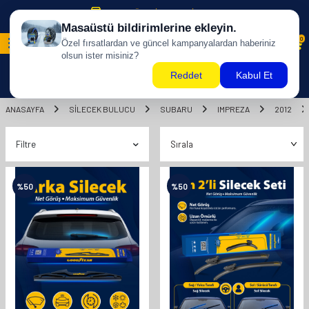
500 TL ÜZERİ KARGO BİZDEN !
0
ANASAYFA
SILECEK BULUCU
SUBARU
IMPREZA
2012
Filtre
%
50
%
50