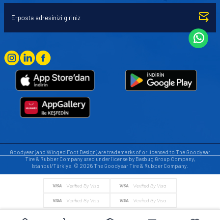
Goodyear (and Winged Foot Design) are trademarks of or licensed to The Goodyear
Tire & Rubber Company used under license by Basbug Group Company,
Istanbul/Türkiye. © 2026 The Goodyear Tire & Rubber Company.
© Tüm hakları saklıdır. https://www.goodyearotoaksesuar.web.tr