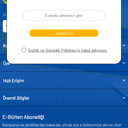
0212 955 5515
Atatürk, Kıraç Mevkii, Orhan Veli Cd. D:No:19, 34522 Esenyurt/İstanbul
E-ticaret Sitemiz
Etbis Kayıtlıdır
Kategoriler
Üye
Hızlı Erişim
Önemli Bilgiler
E-Bülten Aboneliği
Kampanya ve yeniliklerden haberdar olmak için e-bültenimize abone olun!