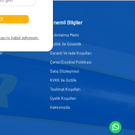
işim
Önemli Bilgiler
Aydınlatma Metni
zmetleri
Gizlilik Ve Güvenlik
er
Garanti Ve İade Koşulları
Çerez (Cookie) Politikası
Satış Sözleşmesi
KVKK Ve Gizlilik
Teslimat Koşulları
Üyelik Koşulları
Hakkımızda