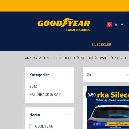
TR −
SİLECEKLER
ANASAYFA
SILECEK BULUCU
SUZUKİ
SWIFT
2012
Kategoriler
2012
HATCHBACK (5 KAPI)
%
50
Marka
GOODYEAR