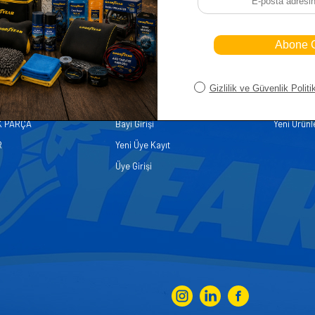
iler
Üye
Hızlı Er
Sepetim
Ana Sayfa
ASALLARI
Bayi Kayıt
Müşteri Hi
K PARÇA
Bayi Girişi
Yeni Ürünl
R
Yeni Üye Kayıt
Üye Girişi