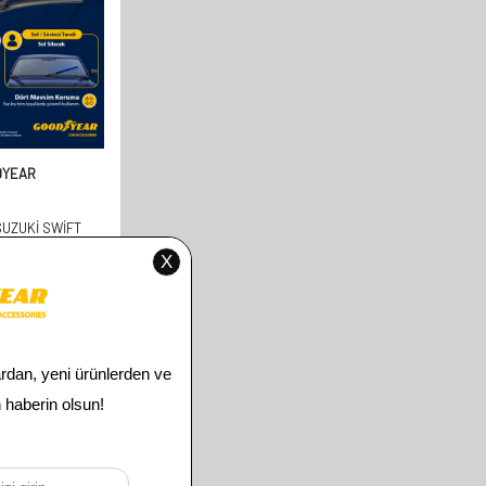
DYEAR
UZUKI SWIFT
LI MUZ SILECEK
17 HATCHBACK (5
0MM+450MM)
00
TL
00
TL