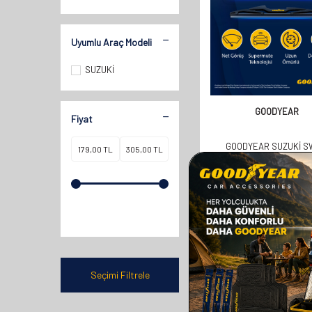
Uyumlu Araç Modeli
SUZUKİ
GOODYEAR
Fiyat
GOODYEAR SUZUKI S
HATCHBACK 2010-2017 
UYUMLU ARKA SILECEK 
358,00
TL
179,00
TL
Seçimi Filtrele