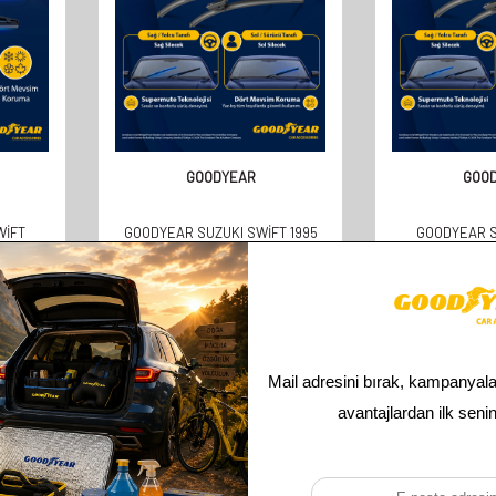
GOODYEAR
GOO
WIFT
GOODYEAR SUZUKI SWIFT 1995
GOODYEAR S
ARASI
VE SONRASI YILLAR UYUMLU
SUPERMUTE 2'
(350MM)
SUPERMUTE 2'LI SILECEK TAKIMI
TAKIMI 2010-20
530MM 450MM
KAPI) (53
610,00
TL
610,
305,00
TL
305,
Toplam
3
ürün bulunmaktadır.