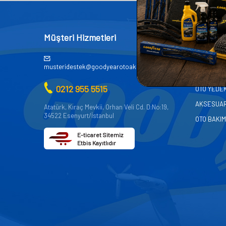
Müşteri Hizmetleri
Kategor
AKÜ
musteridestek@goodyearotoaksesuar.com.tr
OTO KİMY
0212 955 5515
OTO YEDE
AKSESUA
Atatürk, Kıraç Mevkii, Orhan Veli Cd. D:No:19,
34522 Esenyurt/İstanbul
OTO BAKIM
E-ticaret Sitemiz
Etbis Kayıtlıdır