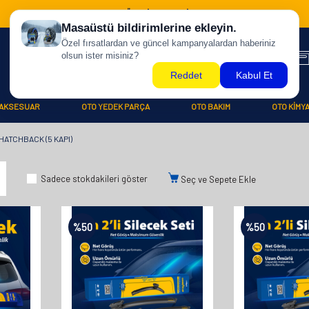
500 TL ÜZERİ KARGO BİZDEN !
AKSESUAR
OTO YEDEK PARÇA
OTO BAKIM
OTO KİMY
HATCHBACK (5 KAPI)
Sadece stokdakileri göster
Seç ve Sepete Ekle
%
50
%
50