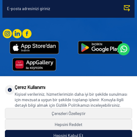
Çerez Kullanımı
Goodyear (and Winged Foot Design) are trademarks of or licensed to The Goodyear
Kişisel verileriniz, hizmetlerimizin daha iyi bir şekilde sunulması
Tire & Rubber Company used under license by Basbug Group Company,
için mevzuata uygun bir şekilde toplanıp işlenir. Konuyla ilgili
Istanbul/Türkiye. © 2026 The Goodyear Tire & Rubber Company.
detaylı bilgi almak için Gizlilik Politikamızı inceleyebilirsiniz.
Çerezleri Özelleştir
Hepsini Reddet
© Tüm hakları saklıdır. https://www.goodyearotoaksesuar.web.tr
Hepsini Kabul Et