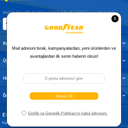
Atatürk, Kıraç Mevkii, Orhan Veli Cd. D:No:19, 34522 Esenyurt/İstanbul
E-ticaret Sitemiz
Etbis Kayıtlıdır
Kategoriler
Üye
Hızlı Erişim
Önemli Bilgiler
E-Bülten Aboneliği
Kampanya ve yeniliklerden haberdar olmak için e-bültenimize abone olun!