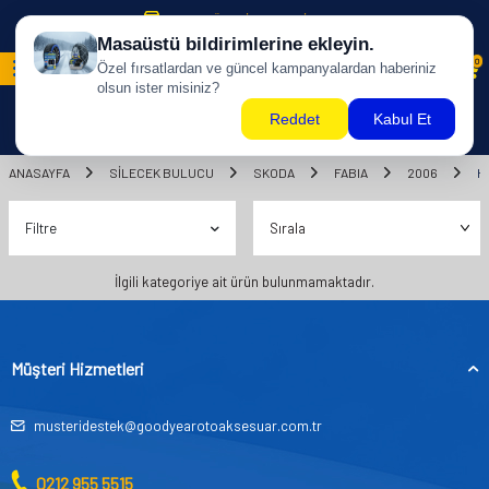
500 TL ÜZERİ KARGO BİZDEN !
0
ANASAYFA
SILECEK BULUCU
SKODA
FABIA
2006
H
Filtre
İlgili kategoriye ait ürün bulunmamaktadır.
Müşteri Hizmetleri
musteridestek@goodyearotoaksesuar.com.tr
0212 955 5515