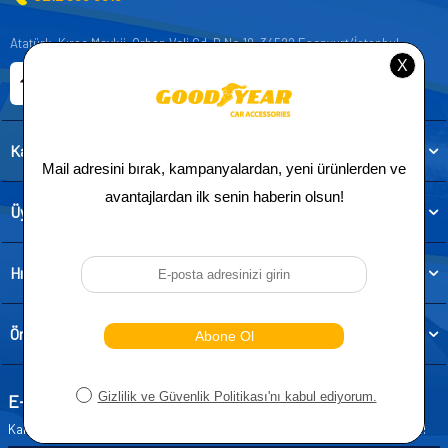
Atatürk, Kıraç Mevkii, Orhan Veli Cd. D:No:19, 34522 Esenyurt/İstanbul
E-ticaret Sitemiz
Etbis Kayıtlıdır
Kategoriler
Üye
Hızlı Erişim
Önemli Bilgiler
E-Bülten Aboneliği
Kampanya ve yeniliklerden haberdar olmak için e-bültenimize abone olun!