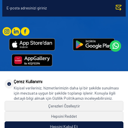
Çerez Kullanımı
Goodyear (and Winged Foot Design) are trademarks of or licensed to The Goodyear
Kişisel verileriniz, hizmetlerimizin daha iyi bir şekilde sunulması
Tire & Rubber Company used under license by Basbug Group Company,
için mevzuata uygun bir şekilde toplanıp işlenir. Konuyla ilgili
Istanbul/Türkiye. © 2026 The Goodyear Tire & Rubber Company.
detaylı bilgi almak için Gizlilik Politikamızı inceleyebilirsiniz.
Çerezleri Özelleştir
Hepsini Reddet
© Tüm hakları saklıdır. https://www.goodyearotoaksesuar.web.tr
Hepsini Kabul Et