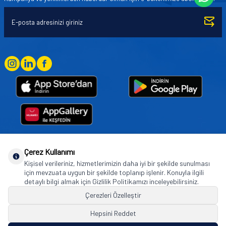
Çerez Kullanımı
Goodyear (and Winged Foot Design) are trademarks of or licensed to The Goodyear
Kişisel verileriniz, hizmetlerimizin daha iyi bir şekilde sunulması
Tire & Rubber Company used under license by Basbug Group Company,
için mevzuata uygun bir şekilde toplanıp işlenir. Konuyla ilgili
Istanbul/Türkiye. © 2026 The Goodyear Tire & Rubber Company.
detaylı bilgi almak için Gizlilik Politikamızı inceleyebilirsiniz.
Çerezleri Özelleştir
Hepsini Reddet
© Tüm hakları saklıdır. https://www.goodyearotoaksesuar.web.tr