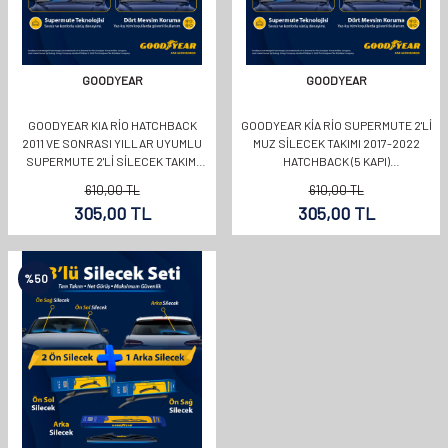
GOODYEAR
GOODYEAR
GOODYEAR KIA RIO HATCHBACK
GOODYEAR KIA RIO SUPERMUTE 2'LI
2011 VE SONRASI YILLAR UYUMLU
MUZ SILECEK TAKIMI 2017-2022
SUPERMUTE 2'LI SILECEK TAKIMI
HATCHBACK (5 KAPI)
650MM 400MM
(650MM+400MM)
610,00
TL
610,00
TL
305,00
TL
305,00
TL
%
50