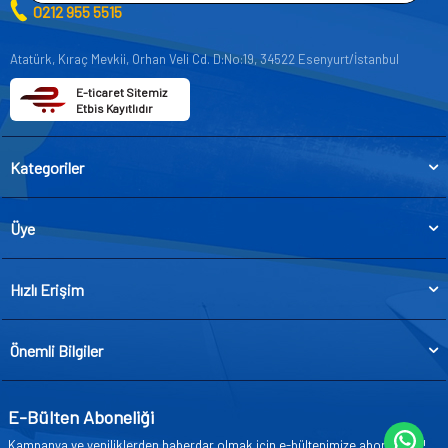
0212 955 5515
Atatürk, Kıraç Mevkii, Orhan Veli Cd. D:No:19, 34522 Esenyurt/İstanbul
E-ticaret Sitemiz
Etbis Kayıtlıdır
Kategoriler
Üye
Hızlı Erişim
Önemli Bilgiler
E-Bülten Aboneliği
Kampanya ve yeniliklerden haberdar olmak için e-bültenimize abone olun!