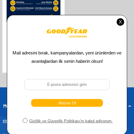
GOODYEAR
GOODYEAR KIA RIO 2017-2023
UYUMLU ÖN ARKA 3'LÜ MUZ
SILECEK SETI (550 MM 450 MM 330
MM)
841,00
TL
421,00
TL
Toplam
3
ürün bulunmaktadır.
Müşteri Hizmetleri
musteridestek@goodyearotoaksesuar.com.tr