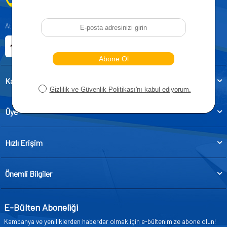
0212 955 5515
Atatürk, Kıraç Mevkii, Orhan Veli Cd. D:No:19, 34522 Esenyurt/İstanbul
E-ticaret Sitemiz
Etbis Kayıtlıdır
Kategoriler
Üye
Hızlı Erişim
Önemli Bilgiler
E-Bülten Aboneliği
Kampanya ve yeniliklerden haberdar olmak için e-bültenimize abone olun!