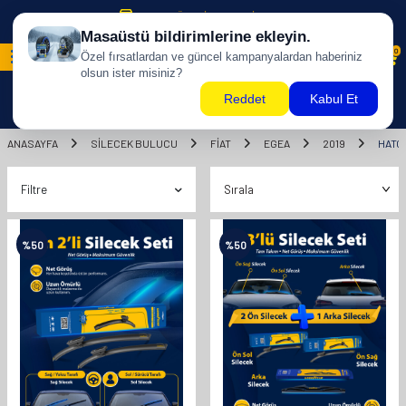
500 TL ÜZERİ KARGO BİZDEN !
0
ANASAYFA
SILECEK BULUCU
FİAT
EGEA
2019
HATC
Filtre
%
50
%
50