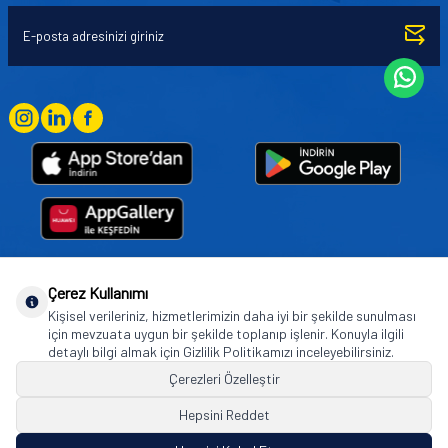
Çerez Kullanımı
Goodyear (and Winged Foot Design) are trademarks of or licensed to The Goodyear
Kişisel verileriniz, hizmetlerimizin daha iyi bir şekilde sunulması
Tire & Rubber Company used under license by Basbug Group Company,
için mevzuata uygun bir şekilde toplanıp işlenir. Konuyla ilgili
Istanbul/Türkiye. © 2026 The Goodyear Tire & Rubber Company.
detaylı bilgi almak için Gizlilik Politikamızı inceleyebilirsiniz.
Çerezleri Özelleştir
Hepsini Reddet
© Tüm hakları saklıdır. https://www.goodyearotoaksesuar.web.tr