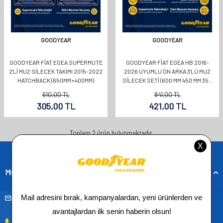
GOODYEAR
GOODYEAR
GOODYEAR FIAT EGEA SUPERMUTE
GOODYEAR FIAT EGEA HB 2016-
2'LI MUZ SILECEK TAKIMI 2015-2022
2026 UYUMLU ÖN ARKA 3'LÜ MUZ
HATCHBACK (650MM+400MM)
SILECEK SETI (600 MM 450 MM 350
MM)
610,00
TL
841,00
TL
305,00
TL
421,00
TL
Toplam
2
ürün bulunmaktadır.
Müşteri Hizmetleri
musteridestek@goodyearotoaksesuar.com.tr