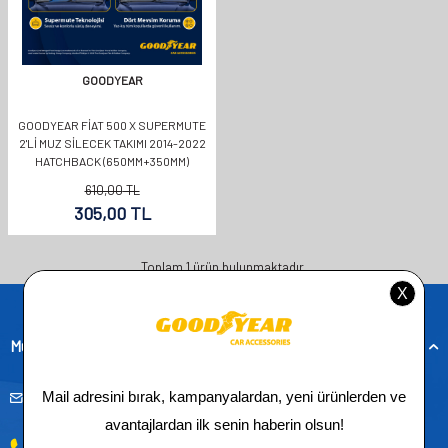
GOODYEAR
GOODYEAR FIAT 500 X SUPERMUTE
2'LI MUZ SILECEK TAKIMI 2014-2022
HATCHBACK (650MM+350MM)
610,00
TL
305,00
TL
Toplam
1
ürün bulunmaktadır.
Müşteri Hizmetleri
musteridestek@goodyearotoaksesuar.com.tr