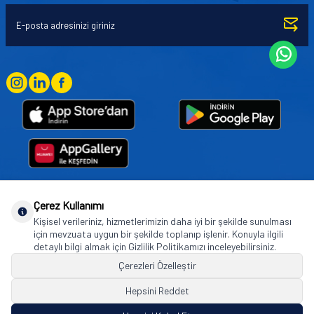
Çerez Kullanımı
Goodyear (and Winged Foot Design) are trademarks of or licensed to The Goodyear
Kişisel verileriniz, hizmetlerimizin daha iyi bir şekilde sunulması
Tire & Rubber Company used under license by Basbug Group Company,
için mevzuata uygun bir şekilde toplanıp işlenir. Konuyla ilgili
Istanbul/Türkiye. © 2026 The Goodyear Tire & Rubber Company.
detaylı bilgi almak için Gizlilik Politikamızı inceleyebilirsiniz.
Çerezleri Özelleştir
Hepsini Reddet
© Tüm hakları saklıdır. https://www.goodyearotoaksesuar.web.tr