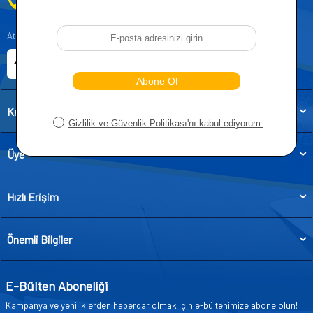
0212 955 5515
Atatürk, Kıraç Mevkii, Orhan Veli Cd. D:No:19, 34522 Esenyurt/İstanbul
E-ticaret Sitemiz
Etbis Kayıtlıdır
Kategoriler
Üye
Hızlı Erişim
Önemli Bilgiler
E-Bülten Aboneliği
Kampanya ve yeniliklerden haberdar olmak için e-bültenimize abone olun!