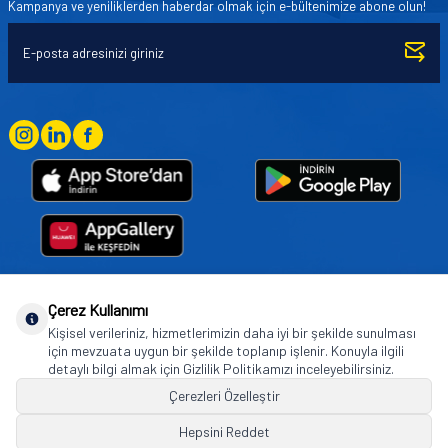
Kampanya ve yeniliklerden haberdar olmak için e-bültenimize abone olun!
Çerez Kullanımı
Goodyear (and Winged Foot Design) are trademarks of or licensed to The Goodyear
Kişisel verileriniz, hizmetlerimizin daha iyi bir şekilde sunulması
Tire & Rubber Company used under license by Basbug Group Company,
için mevzuata uygun bir şekilde toplanıp işlenir. Konuyla ilgili
Istanbul/Türkiye. © 2026 The Goodyear Tire & Rubber Company.
detaylı bilgi almak için Gizlilik Politikamızı inceleyebilirsiniz.
Çerezleri Özelleştir
Hepsini Reddet