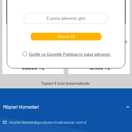
GOODYEAR
GOODYEAR
GOODYEAR HYUNDAI I20
GOODYEAR HYUNDAI I20 2021-2026
SUPERMUTE 2'LI MUZ SILECEK
UYUMLU ÖN ARKA 3'LÜ MUZ
TAKIMI 2009-2014 HATCHBACK (5
SILECEK SETI (550 MM 450 MM 330
KAPI) (600MM+400MM)
MM)
610,00
TL
841,00
TL
305,00
TL
421,00
TL
Toplam
6
ürün bulunmaktadır.
Müşteri Hizmetleri
musteridestek@goodyearotoaksesuar.com.tr