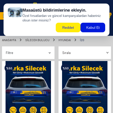
500 TL ÜZERİ KARGO BİZDEN !
0
ANASAYFA
SILECEK BULUCU
HYUNDAI
I20
Filtre
%
50
%
50