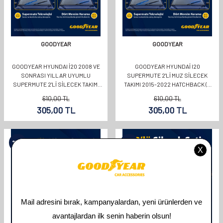
GOODYEAR
GOODYEAR
GOODYEAR HYUNDAI İ20 2008 VE
GOODYEAR HYUNDAI I20
SONRASI YILLAR UYUMLU
SUPERMUTE 2'LI MUZ SILECEK
SUPERMUTE 2'LI SILECEK TAKIMI
TAKIMI 2015-2022 HATCHBACK (5
600MM 400MM
KAPI) (600MM+400MM)
610,00
TL
610,00
TL
305,00
TL
305,00
TL
%
50
%
50