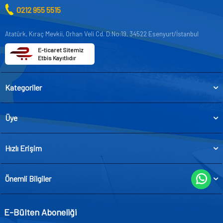
0212 955 5515
Atatürk, Kıraç Mevkii, Orhan Veli Cd. D:No:19, 34522 Esenyurt/İstanbul
E-ticaret Sitemiz
Etbis Kayıtlıdır
Kategoriler
Üye
Hızlı Erişim
Önemli Bilgiler
E-Bülten Aboneliği