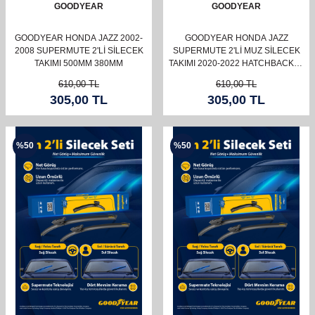
GOODYEAR
GOODYEAR
GOODYEAR HONDA JAZZ 2002-
GOODYEAR HONDA JAZZ
2008 SUPERMUTE 2'LI SILECEK
SUPERMUTE 2'LI MUZ SILECEK
TAKIMI 500MM 380MM
TAKIMI 2020-2022 HATCHBACK (5
KAPI) (650MM+380MM)
610,00
TL
610,00
TL
305,00
TL
305,00
TL
%
50
%
50