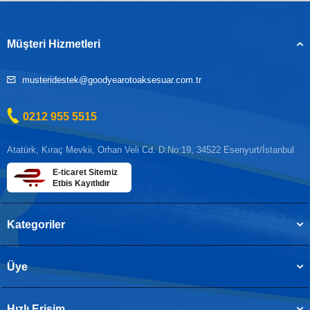
Müşteri Hizmetleri
musteridestek@goodyearotoaksesuar.com.tr
0212 955 5515
Atatürk, Kıraç Mevkii, Orhan Veli Cd. D:No:19, 34522 Esenyurt/İstanbul
E-ticaret Sitemiz
Etbis Kayıtlıdır
Kategoriler
Üye
Hızlı Erişim