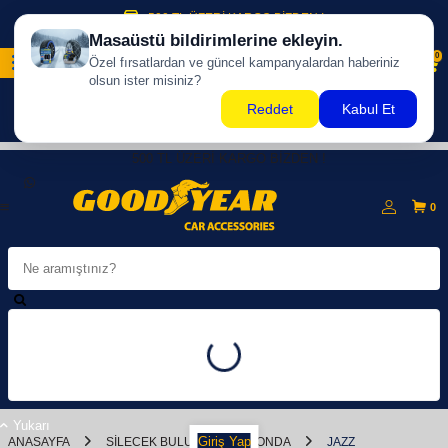
500 TL ÜZERİ KARGO BİZDEN !
0
500 TL ÜZERİ KARGO BİZDEN !
0
Yukarı
Giriş Yap
ANASAYFA
SILECEK BULUCU
HONDA
JAZZ