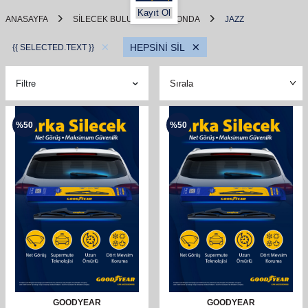
Kayıt Ol
ANASAYFA
SILECEK BULUCU
HONDA
JAZZ
×
×
HEPSİNİ SİL
{{ SELECTED.TEXT }}
Filtre
%
50
%
50
GOODYEAR
GOODYEAR