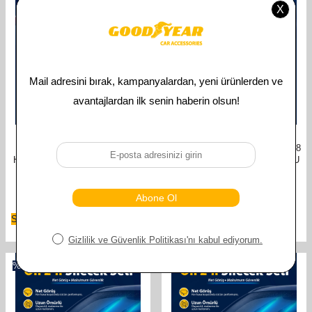
GOODYEAR
GOODYEAR
GOODYEAR HONDA JAZZ
GOODYEAR HONDA JAZZ 2008
HATCHBACK 2002-2008 ARASI
VE SONRASI YILLAR UYUMLU
UYUMLU ARKA SILECEK
SUPERMUTE 2'LI SILECEK
(350MM)
TAKIMI 650MM 350MM
358,00
TL
610,00
TL
179,00
TL
305,00
TL
Sepete Ekle
Sepete Ekle
%
50
%
50