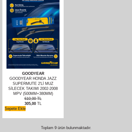
GOODYEAR
GOODYEAR HONDA JAZZ
SUPERMUTE 2'LI MUZ
SILECEK TAKIMI 2002-2008
MPV (500MM+380MM)
610,00
TL
305,00
TL
Sepete Ekle
Toplam
9
ürün bulunmaktadır.