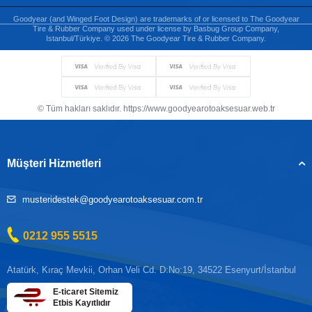
Goodyear (and Winged Foot Design) are trademarks of or licensed to The Goodyear
Tire & Rubber Company used under license by Basbug Group Company,
Istanbul/Türkiye. © 2026 The Goodyear Tire & Rubber Company.
© Tüm hakları saklıdır. https://www.goodyearotoaksesuar.web.tr
Müşteri Hizmetleri
musteridestek@goodyearotoaksesuar.com.tr
0212 955 5515
Atatürk, Kıraç Mevkii, Orhan Veli Cd. D:No:19, 34522 Esenyurt/İstanbul
E-ticaret Sitemiz
Etbis Kayıtlıdır