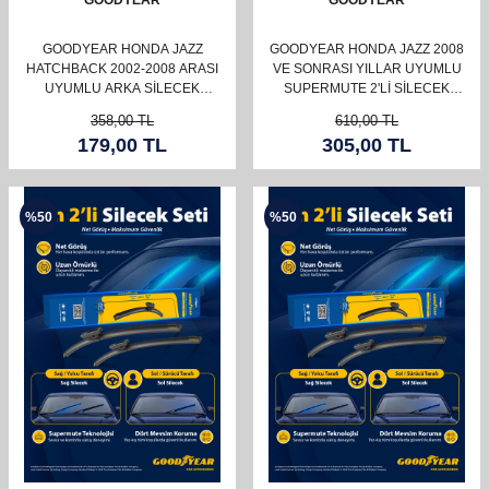
GOODYEAR
GOODYEAR
GOODYEAR HONDA JAZZ
GOODYEAR HONDA JAZZ 2008
HATCHBACK 2002-2008 ARASI
VE SONRASI YILLAR UYUMLU
UYUMLU ARKA SILECEK
SUPERMUTE 2'LI SILECEK
(350MM)
TAKIMI 650MM 350MM
358,00
TL
610,00
TL
179,00
TL
305,00
TL
%
50
%
50