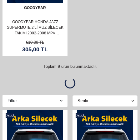
GOODYEAR
GOODYEAR HONDA JAZZ
SUPERMUTE 2'LI MUZ SILECEK
TAKIMI 2002-2008 MPV
(500MM+380MM)
610,00
TL
305,00
TL
Toplam
9
ürün bulunmaktadır.
Filtre
%
50
%
50