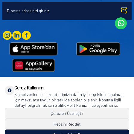
Çerez Kullanımı
Goodyear (and Winged Foot Design) are trademarks of or licensed to The Goodyear
Kişisel verileriniz, hizmetlerimizin daha iyi bir şekilde sunulması
Tire & Rubber Company used under license by Basbug Group Company,
için mevzuata uygun bir şekilde toplanıp işlenir. Konuyla ilgili
Istanbul/Türkiye. © 2026 The Goodyear Tire & Rubber Company.
detaylı bilgi almak için Gizlilik Politikamızı inceleyebilirsiniz.
Çerezleri Özelleştir
Hepsini Reddet
© Tüm hakları saklıdır. https://www.goodyearotoaksesuar.web.tr