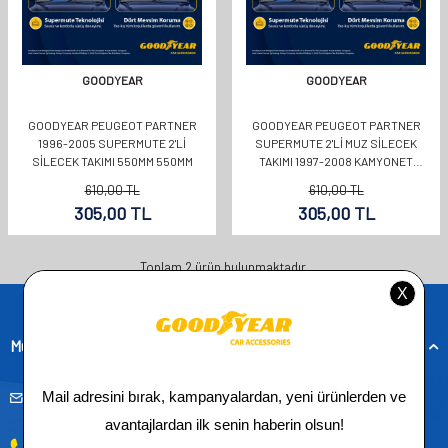
GOODYEAR
GOODYEAR
GOODYEAR PEUGEOT PARTNER
GOODYEAR PEUGEOT PARTNER
1996-2005 SUPERMUTE 2'LI
SUPERMUTE 2'LI MUZ SILECEK
SILECEK TAKIMI 550MM 550MM
TAKIMI 1997-2008 KAMYONET
(550MM+530MM)
610,00
TL
610,00
TL
305,00
TL
305,00
TL
Toplam
2
ürün bulunmaktadır.
Müşteri Hizmetleri
musteridestek@goodyearotoaksesuar.com.tr