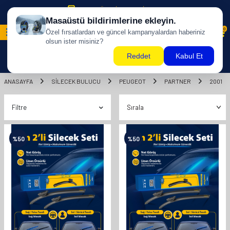
500 TL ÜZERİ KARGO BİZDEN !
0
ANASAYFA
SILECEK BULUCU
PEUGEOT
PARTNER
2001
Filtre
%
50
%
50