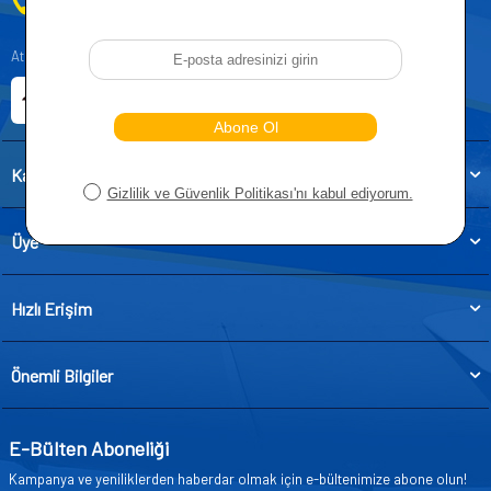
0212 955 5515
Atatürk, Kıraç Mevkii, Orhan Veli Cd. D:No:19, 34522 Esenyurt/İstanbul
E-ticaret Sitemiz
Etbis Kayıtlıdır
Kategoriler
Üye
Hızlı Erişim
Önemli Bilgiler
E-Bülten Aboneliği
Kampanya ve yeniliklerden haberdar olmak için e-bültenimize abone olun!