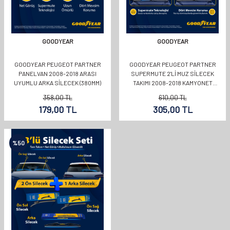
GOODYEAR
GOODYEAR
GOODYEAR PEUGEOT PARTNER
GOODYEAR PEUGEOT PARTNER
PANELVAN 2008-2018 ARASI
SUPERMUTE 2'LI MUZ SILECEK
UYUMLU ARKA SILECEK (380MM)
TAKIMI 2008-2018 KAMYONET
(650MM+400MM)
358,00
TL
610,00
TL
179,00
TL
305,00
TL
%
50