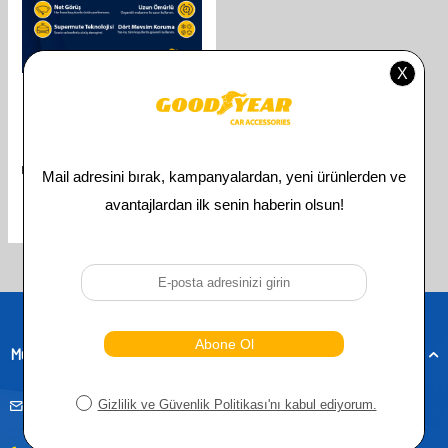
GOODYEAR
GOODYEAR PEUGEOT PARTNER
2008-2018 UYUMLU ÖN ARKA 3'LÜ
MUZ SILECEK SETI (650 MM 400 MM
350 MM)
841,00
TL
421,00
TL
Toplam
3
ürün bulunmaktadır.
Müşteri Hizmetleri
musteridestek@goodyearotoaksesuar.com.tr