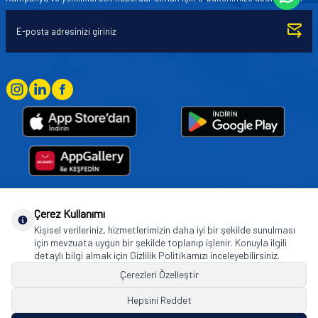
Çerez Kullanımı
Goodyear (and Winged Foot Design) are trademarks of or licensed to The Goodyear
Kişisel verileriniz, hizmetlerimizin daha iyi bir şekilde sunulması
Tire & Rubber Company used under license by Basbug Group Company,
için mevzuata uygun bir şekilde toplanıp işlenir. Konuyla ilgili
Istanbul/Türkiye. © 2026 The Goodyear Tire & Rubber Company.
detaylı bilgi almak için Gizlilik Politikamızı inceleyebilirsiniz.
Çerezleri Özelleştir
Hepsini Reddet
© Tüm hakları saklıdır. https://www.goodyearotoaksesuar.web.tr