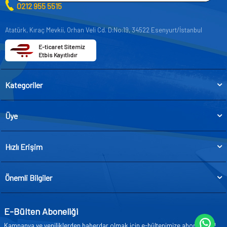
0212 955 5515
Atatürk, Kıraç Mevkii, Orhan Veli Cd. D:No:19, 34522 Esenyurt/İstanbul
E-ticaret Sitemiz
Etbis Kayıtlıdır
Kategoriler
Üye
Hızlı Erişim
Önemli Bilgiler
E-Bülten Aboneliği
Kampanya ve yeniliklerden haberdar olmak için e-bültenimize abone olun!