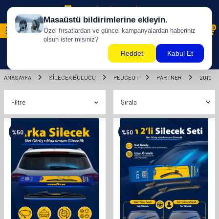
500 TL ÜZERİ KARGO BİZDEN !
0
ANASAYFA
SILECEK BULUCU
PEUGEOT
PARTNER
2010
Filtre
%
50
%
50