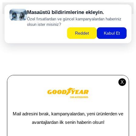
T
-Soft
E-Ticaret
Sistemleriyle Hazırlanmıştır.