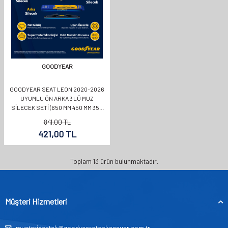
GOODYEAR
GOODYEAR SEAT LEON 2020-2026
UYUMLU ÖN ARKA 3'LÜ MUZ
SILECEK SETI (650 MM 450 MM 350
MM)
841,00
TL
421,00
TL
Toplam
13
ürün bulunmaktadır.
Müşteri Hizmetleri