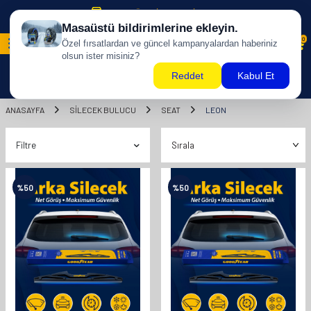
500 TL ÜZERİ KARGO BİZDEN !
0
ANASAYFA
SILECEK BULUCU
SEAT
LEON
Filtre
%
50
%
50