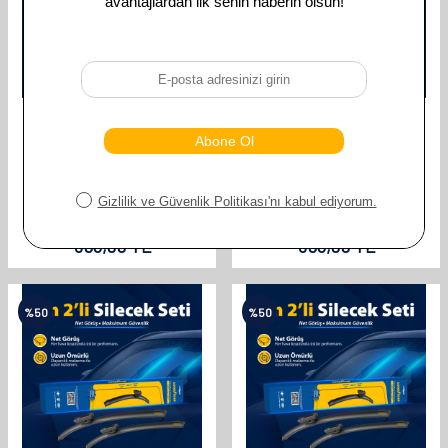
GOODYEAR
GOODYEAR
GOODYEAR SEAT LEON
GOODYEAR SEAT LEON
SUPERMUTE 2'LI MUZ SILECEK
SUPERMUTE 2'LI MUZ SILECEK
TAKIMI 2005-2009 HATCHBACK (5
TAKIMI 1998-2004 HATCHBACK (5
KAPI) (650MM+650MM)
KAPI) (530MM+480MM)
610,00
TL
610,00
TL
305,00
TL
305,00
TL
%
50
%
50