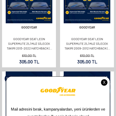
GOODYEAR
GOODYEAR
GOODYEAR SEAT LEON
GOODYEAR SEAT LEON
SUPERMUTE 2'LI MUZ SILECEK
SUPERMUTE 2'LI MUZ SILECEK
TAKIMI 2013-2022 HATCHBACK (5
TAKIMI 2009-2012 HATCHBACK (5
KAPI) (650MM+400MM)
KAPI) (650MM+650MM)
610,00
TL
610,00
TL
305,00
TL
305,00
TL
%
50
%
50