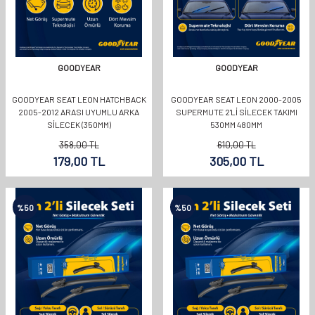
GOODYEAR
GOODYEAR
GOODYEAR SEAT LEON HATCHBACK
GOODYEAR SEAT LEON 2000-2005
2005-2012 ARASI UYUMLU ARKA
SUPERMUTE 2'LI SILECEK TAKIMI
SILECEK (350MM)
530MM 480MM
358,00
TL
610,00
TL
179,00
TL
305,00
TL
%
50
%
50