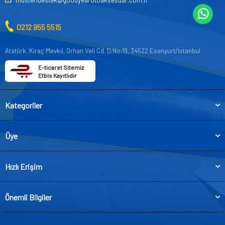
musteridestek@goodyearotoaksesuar.com.tr
0212 955 5515
Atatürk, Kıraç Mevkii, Orhan Veli Cd. D:No:19, 34522 Esenyurt/İstanbul
E-ticaret Sitemiz
Etbis Kayıtlıdır
Kategoriler
Üye
Hızlı Erişim
Önemli Bilgiler