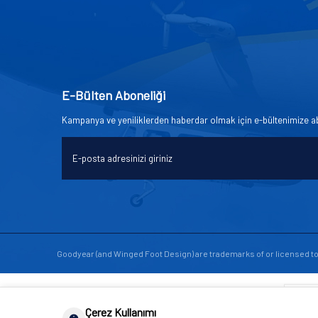
E-Bülten Aboneliği
Kampanya ve yeniliklerden haberdar olmak için e-bültenimize a
Goodyear (and Winged Foot Design) are trademarks of or licensed 
Çerez Kullanımı