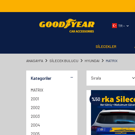
TR −
SİLECEKLER
ANASAYFA
SILECEK BULUCU
HYUNDAI
MATRIX
Kategoriler
MATRIX
2001
%
50
2002
2003
2004
2005