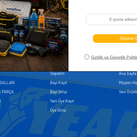
iler
Üye
Hızlı Er
Sepetim
Ana Sayfa
ASALLARI
Bayi Kayıt
Müşteri Hi
K PARÇA
Bayi Girişi
Yeni Ürünl
R
Yeni Üye Kayıt
Üye Girişi