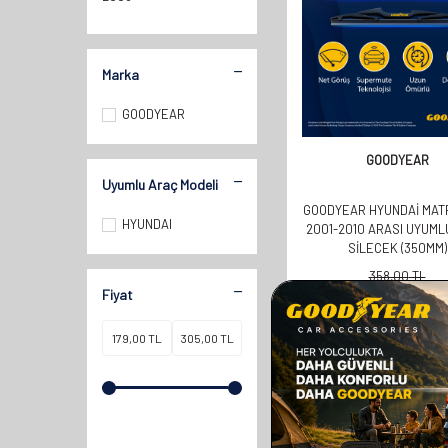
2006
2007
Marka
2008
2009
GOODYEAR
2010
GOODYEAR
Uyumlu Araç Modeli
GOODYEAR HYUNDAI MAT
HYUNDAI
2001-2010 ARASI UYUML
SILECEK (350MM)
358,00
TL
Fiyat
179,00
TL