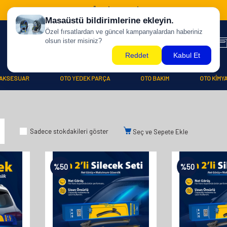
500 TL ÜZERİ KARGO BİZDEN !
AKSESUAR
OTO YEDEK PARÇA
OTO BAKIM
OTO KİMY
Sadece stokdakileri göster
Seç ve Sepete Ekle
%
50
%
50