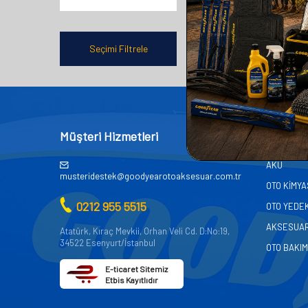
Seçimi Filtrele
Müşteri Hizmetleri
Kategor
AKÜ
musteridestek@goodyearotoaksesuar.com.tr
OTO KİMY
0212 955 5515
OTO YEDE
AKSESUA
Atatürk, Kıraç Mevkii, Orhan Veli Cd. D:No:19,
34522 Esenyurt/İstanbul
OTO BAKIM
E-ticaret Sitemiz
Etbis Kayıtlıdır