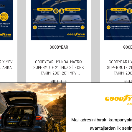
GOODYEAR
GOO
RIX MPV
GOODYEAR HYUNDAI MATRIX
GOODYEAR HY
U ARKA
SUPERMUTE 2'LI MUZ SILECEK
SUPERMUTE 2'
TAKIMI 2001-2011 MPV
TAKIMI 20
(550MM+400MM)
(550MM
610,00
TL
610,
305,00
TL
305,
Toplam
3
ürün bulunmaktadır.