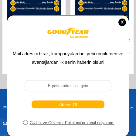
GOODYEAR
GOODYEAR
GOODYEAR FIAT FIORINO 2008-
GOODYEAR FIAT DOBLO 2010-2022
2026 UYUMLU ÖN ARKA 3'LÜ MUZ
UYUMLU ÖN ARKA 3'LÜ MUZ
SILECEK SETI (650 MM 400 MM 350
SILECEK SETI (530 MM 530 MM 380
MM)
MM)
841,00
TL
841,00
TL
421,00
TL
421,00
TL
Toplam
4
ürün bulunmaktadır.
Müşteri Hizmetleri
musteridestek@goodyearotoaksesuar.com.tr