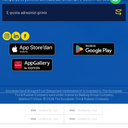
Goodyear (and Winged Foot Design) are trademarks of or licensed to The Goodyear
Tire & Rubber Company used under license by Basbug Group Company,
Istanbul/Türkiye. © 2026 The Goodyear Tire & Rubber Company.
© Tüm hakları saklıdır. https://www.goodyearotoaksesuar.web.tr