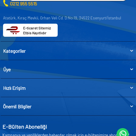
0212 955 5515
Atatürk, Kıraç Mevkii, Orhan Veli Cd. D:No:19, 34522 Esenyurt/İstanbul
E-ticaret Sitemiz
Etbis Kayıtlıdır
Kategoriler
Üye
Hızlı Erişim
Önemli Bilgiler
E-Bülten Aboneliği
Kampanya ve yeniliklerden haberdar olmak için e-bültenimize abone olun!