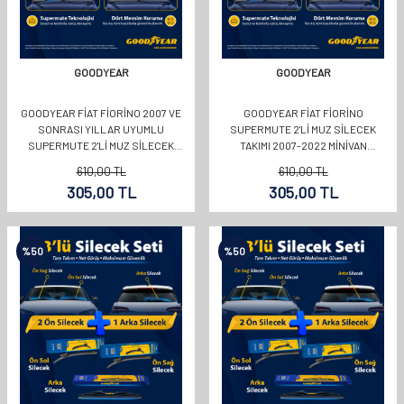
GOODYEAR
GOODYEAR
GOODYEAR FIAT FIORINO 2007 VE
GOODYEAR FIAT FIORINO
SONRASI YILLAR UYUMLU
SUPERMUTE 2'LI MUZ SILECEK
SUPERMUTE 2'LI MUZ SILECEK
TAKIMI 2007-2022 MINIVAN
TAKIMI 650MM 480MM
(650MM+480MM)
610,00
TL
610,00
TL
305,00
TL
305,00
TL
%
50
%
50