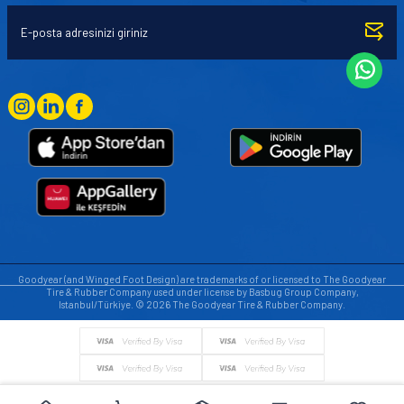
Goodyear (and Winged Foot Design) are trademarks of or licensed to The Goodyear
Tire & Rubber Company used under license by Basbug Group Company,
Istanbul/Türkiye. © 2026 The Goodyear Tire & Rubber Company.
© Tüm hakları saklıdır. https://www.goodyearotoaksesuar.web.tr