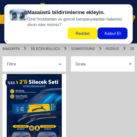
500 TL ÜZERİ KARGO BİZDEN !
0
ANASAYFA
SILECEK BULUCU
SSANGYOUNG
RODIUS
200
Filtre
%
50