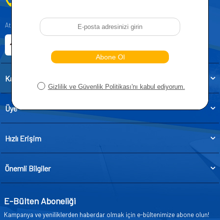
0212 955 5515
Atatürk, Kıraç Mevkii, Orhan Veli Cd. D:No:19, 34522 Esenyurt/İstanbul
E-ticaret Sitemiz
Etbis Kayıtlıdır
Kategoriler
Üye
Hızlı Erişim
Önemli Bilgiler
E-Bülten Aboneliği
Kampanya ve yeniliklerden haberdar olmak için e-bültenimize abone olun!