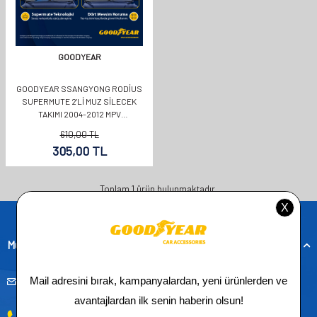
GOODYEAR
GOODYEAR SSANGYONG RODIUS
SUPERMUTE 2'LI MUZ SILECEK
TAKIMI 2004-2012 MPV
(600MM+450MM)
610,00
TL
305,00
TL
Toplam
1
ürün bulunmaktadır.
Müşteri Hizmetleri
musteridestek@goodyearotoaksesuar.com.tr